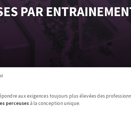
és
Système auto-nivelant à vis
ES PAR ENTRAINEMEN
melles diamantés
Système auto-nivelant à cale
Pose des joints
Nettoyage
ABRASIFS APPLIQUÉS
al
répondre aux exigences toujours plus élevées des profession
es perceuses
à la conception unique.