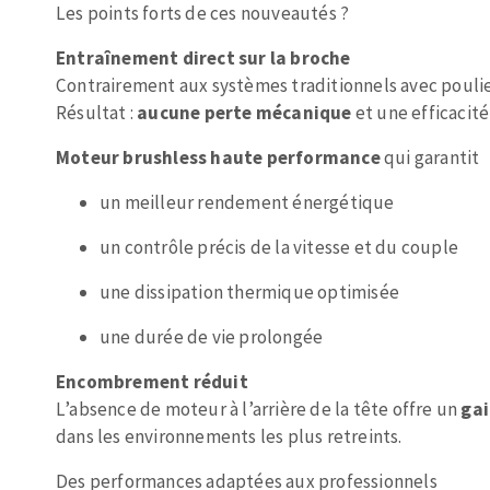
Les points forts de ces nouveautés ?
Plateaux supports
Entraînement direct sur la broche
Contrairement aux systèmes traditionnels avec poulie
Résultat :
aucune perte mécanique
et une efficacit
Moteur
brushless
haute performance
qui garantit
DISQUES ABRASIFS
TRAI
un meilleur rendement énergétique
Disques abrasifs agglomérés
Disques à la
Meules d'ébarbage
Disque intiss
un contrôle précis de la vitesse et du couple
Disques fibr
une dissipation thermique optimisée
Roues à lam
une durée de vie prolongée
Meules sur t
Brosses
Encombrement réduit
Meules de t
L’absence de moteur à l’arrière de la tête offre un
gai
Feutres à pol
dans les environnements les plus retreints.
Bandes sans 
Des performances adaptées aux professionnels
Rouleaux d'a