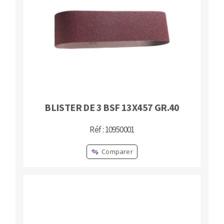
Fraises scies
Ponceuses
Rubans
Tours à métaux
Fraise HSS
Tables
Forets métaux
BLISTER DE 3 BSF 13X457 GR.40
Réf : 10950001
Comparer