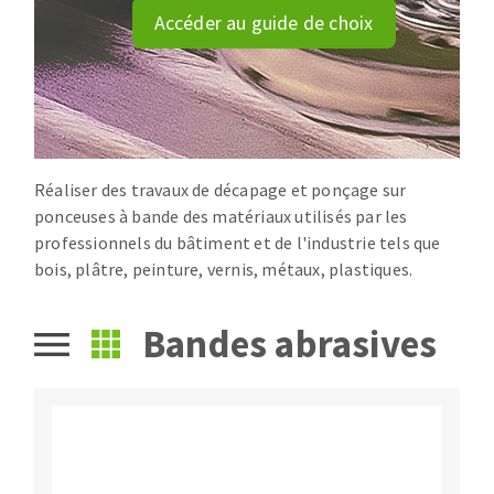
Disque intissé
Accéder au guide de choix
Disques fibre
Roues à lamelles
NETTOYAGE
Meules sur tige
Brosses
Aspirateurs
Meules de tourets
Feutres à polir
Réaliser des travaux de décapage et ponçage sur
ponceuses à bande des matériaux utilisés par les
Bandes sans fin
professionnels du bâtiment et de l'industrie tels que
Rouleaux d'atelier
bois, plâtre, peinture, vernis, métaux, plastiques.
MACHINES POUR LE TRAVAIL DU MÉTAL
Bandes abrasives
Tronçonneuses
Scies à ruban
Perceuses
Perceuses magnétiques
OUTILS COUPANTS
Affuteurs de forets
Tourets