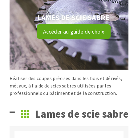
Disque intissé
Disques fibre
LAMES DE SCIE SABRE
Roues à lamelles
NETTOYAGE
Meules sur tige
Accéder au guide de choix
Brosses
Aspirateurs
Meules de tourets
Feutres à polir
Bandes sans fin
Rouleaux d'atelier
MACHINES POUR LE TRAVAIL DU MÉTAL
Réaliser des coupes précises dans les bois et dérivés,
métaux, à l'aide de scies sabres utilisées par les
professionnels du bâtiment et de la construction.
Tronçonneuses
Scies à ruban
Lames de scie sabre
Perceuses
Perceuses magnétiques
OUTILS COUPANTS
Affuteurs de forets
Tourets