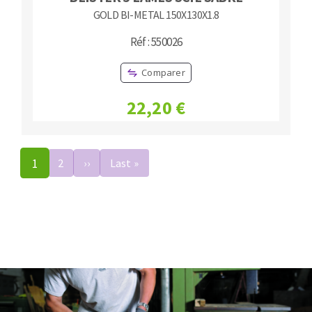
GOLD BI-METAL 150X130X1.8
Réf : 550026
Comparer
22,20 €
Pagination
1
2
››
Page
Last »
Dernière
suivante
page