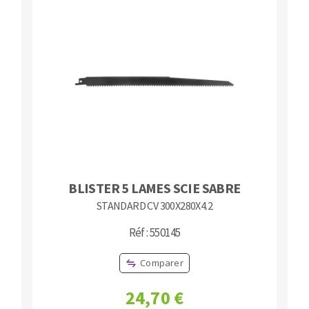
Fraises scies
Ponceuses
Rubans
Tours à métaux
Fraise HSS
Tables
Forets métaux
BLISTER 5 LAMES SCIE SABRE
STANDARD CV 300X280X4.2
Réf : 550145
Comparer
24,70 €