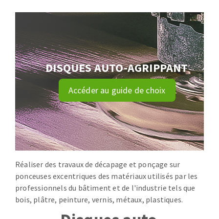
Disque intissé
Disques fibre
Roues à lamelles
NETTOYAGE
Meules sur tige
Brosses
DISQUES AUTO-AGRIPPANT
Aspirateurs
Meules de tourets
Feutres à polir
Accéder au guide de choix
Bandes sans fin
Rouleaux d'atelier
MACHINES POUR LE TRAVAIL DU MÉTAL
Tronçonneuses
Scies à ruban
Réaliser des travaux de décapage et ponçage sur
ponceuses excentriques des matériaux utilisés par les
Perceuses
professionnels du bâtiment et de l'industrie tels que
Perceuses magnétiques
bois, plâtre, peinture, vernis, métaux, plastiques.
OUTILS COUPANTS
Affuteurs de forets
Tourets