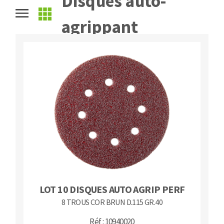
Disques auto-
Fraises scies
Ponceuses
agrippant
Rubans
Tours à métaux
Fraise HSS
Tables
Forets métaux
LOT 10 DISQUES AUTO AGRIP PERF
8 TROUS COR BRUN D.115 GR.40
Réf : 10940020