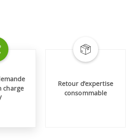
MACHINES POUR LE TRAVAIL DU
MÉTAL
Tronçonneuses
 demande
Scies à ruban
Retour d’expertise
n charge
Perceuses
consommable
Perceuses magnétiques
V
Affuteurs de forets
Tourets
Ponceuses
Tours à métaux
Tables