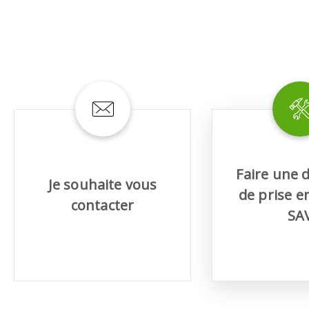
TEMENT DE SURFACE
NETTOYAGE
melles
Aspirateurs
é
Faire une
e
Je souhaite vous
de prise e
elles
contacter
ige
SA
ourets
ir
fin
telier