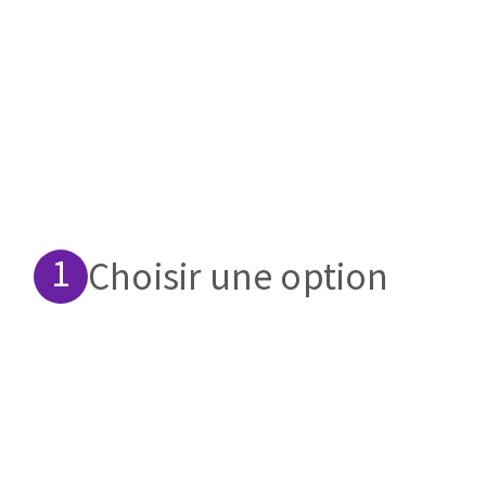
Plateaux supports
DISQUES ABRASIFS
TRAI
Disques abrasifs agglomérés
Disques à la
Meules d'ébarbage
Disque intiss
Choisir une option
Disques fibr
Roues à lam
Meules sur t
Brosses
Meules de t
Feutres à pol
Bandes sans 
Rouleaux d'a