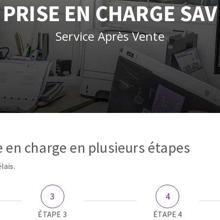
tées à profil
Système auto-nivelant à cale
PRISE EN CHARGE SAV
melles diamantés
Système auto-nivelant à vis
Pose des joints
Service Après Vente
Nettoyage
ABRASIFS APPLIQUÉS
 en charge en plusieurs étapes
lais.
ÉTAPE 3
ÉTAPE 4