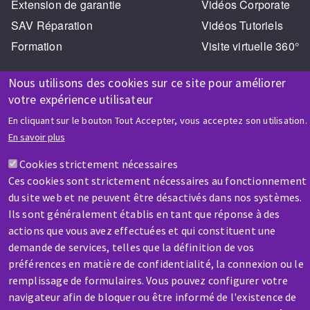
Extension de garantie
Vidéos Corporate
SAV Réparation
Vidéos Tutoriels
Formation
Visite virtuelle 360°
Nous utilisons des cookies sur ce site pour améliorer
votre expérience utilisateur
En cliquant sur le bouton Tout Accepter, vous acceptez son utilisation.
En savoir plus
AIDE & CONTACT
Cookies strictement nécessaires
Une question ? Un renseignement ?
Ces cookies sont strictement nécessaires au fonctionnement
du site web et ne peuvent être désactivés dans nos systèmes.
Contactez-nous
Ils sont généralement établis en tant que réponse à des
actions que vous avez effectuées et qui constituent une
demande de services, telles que la définition de vos
préférences en matière de confidentialité, la connexion ou le
remplissage de formulaires. Vous pouvez configurer votre
navigateur afin de bloquer ou être informé de l'existence de