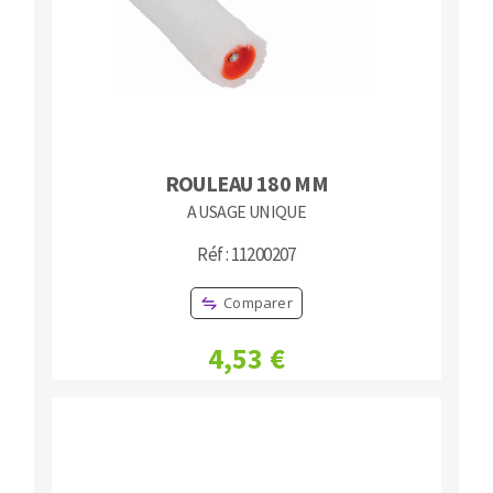
Fraises scies
Ponceuses
Rubans
Tours à métaux
Fraise HSS
Tables
Forets métaux
ROULEAU 180 MM
A USAGE UNIQUE
Réf : 11200207
Comparer
4,53 €