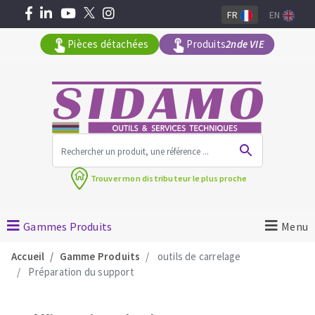
FR
EN
Pièces détachées
Produits
2nde VIE
Tous les produits par gamme
Trouver mon
distributeur le plus proche
MACHINES POUR LE BATIMENT
Meuleuses angulaires
Gammes Produits
Menu
Découpeuses
Accueil
Gamme Produits
outils de carrelage
Surfaceuses à béton
Préparation du support
Carotteuses
OUTILS DIAMANTÉS
Coupe carreaux manuels