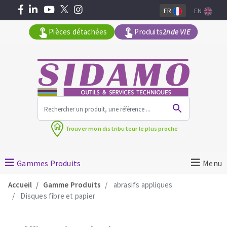
FR
EN
Pièces détachées
Produits
2nde VIE
Tous les produits par gamme
Trouver mon
distributeur le plus proche
MACHINES POUR LE BATIMENT
Meuleuses angulaires
Gammes Produits
Menu
Découpeuses
Accueil
Gamme Produits
abrasifs appliques
Surfaceuses à béton
Disques fibre et papier
Carotteuses
OUTILS DIAMANTÉS
Coupe carreaux manuels