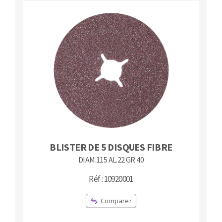
Fraises scies
Ponceuses
Rubans
Tours à métaux
Fraise HSS
Tables
Forets métaux
BLISTER DE 5 DISQUES FIBRE
DIAM.115 AL.22 GR 40
Réf : 10920001
Comparer