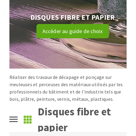
Disque intissé
Disques fibre
DISQUES FIBRE ET PAPIER
Roues à lamelles
NETTOYAGE
Meules sur tige
Accéder au guide de choix
Brosses
Aspirateurs
Meules de tourets
Feutres à polir
Bandes sans fin
Rouleaux d'atelier
MACHINES POUR LE TRAVAIL DU MÉTAL
Réaliser des travaux de décapage et ponçage sur
meuleuses et perceuses des matériaux utilisés par les
professionnels du bâtiment et de l'industrie tels que
Tronçonneuses
bois, plâtre, peinture, vernis, métaux, plastiques.
Scies à ruban
Disques fibre et
Perceuses
Perceuses magnétiques
papier
OUTILS COUPANTS
Affuteurs de forets
Tourets