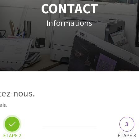
tées à profil
Système auto-nivelant à vis
CONTACT
melles diamantés
Système auto-nivelant à cale
Pose des joints
Informations
Nettoyage
ABRASIFS APPLIQUÉS
tez-nous.
ais.
ÉTAPE 2
ÉTAPE 3