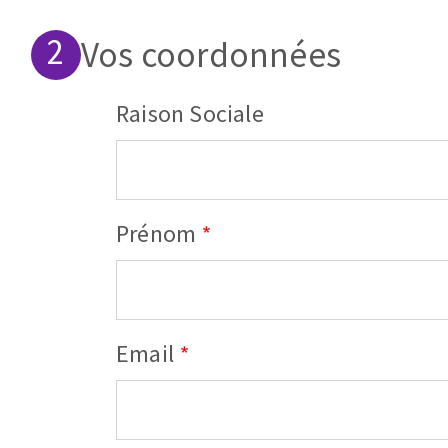
Vos coordonnées
Raison Sociale
Fraises scies
Rubans
Prénom
Fraise HSS
Forets métaux
Email