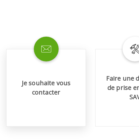
TEMENT DE SURFACE
NETTOYAGE
melles
Aspirateurs
é
Faire une
e
Je souhaite vous
de prise e
elles
contacter
ige
SA
ourets
ir
fin
telier