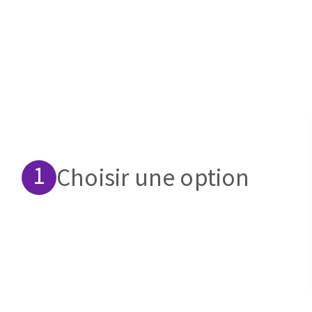
Eponges abrasive
DISQUES ABRASIFS
TRAI
Disques abrasifs agglomérés
Disques à la
Meules d'ébarbage
Disque intiss
Choisir une option
Disques fibr
Roues à lam
Meules sur t
Brosses
Meules de t
Feutres à pol
Bandes sans 
Rouleaux d'a