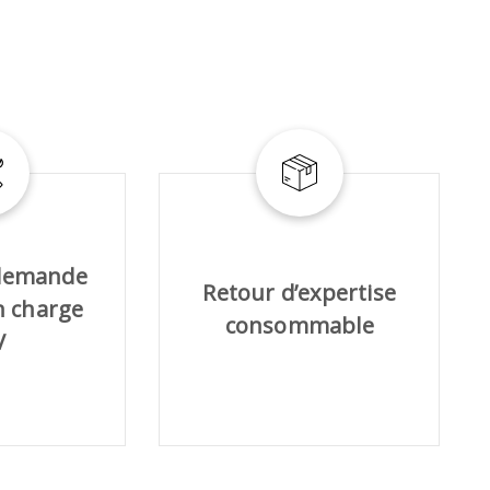
MACHINES POUR LE TRAVAIL DU
MÉTAL
Tronçonneuses
 demande
Scies à ruban
Retour d’expertise
n charge
Perceuses
consommable
Perceuses magnétiques
V
Affuteurs de forets
Tourets
Ponceuses
Tours à métaux
Tables