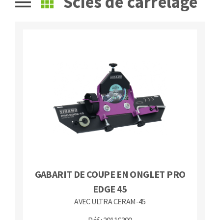
Scies de carrelage
Fraises scies
Ponceuses
Rubans
Tours à métaux
Fraise HSS
Tables
Forets métaux
GABARIT DE COUPE EN ONGLET PRO
EDGE 45
AVEC ULTRA CERAM-45