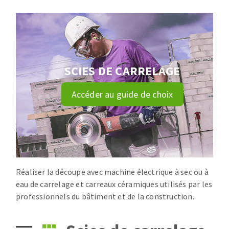
Disque intissé
Disques fibre
Roues à lamelles
NETTOYAGE
Meules sur tige
Brosses
SCIES DE CARRELAGE
Aspirateurs
Meules de tourets
Feutres à polir
Accéder au guide de choix
Bandes sans fin
Rouleaux d'atelier
MACHINES POUR LE TRAVAIL DU MÉTAL
Tronçonneuses
Scies à ruban
Réaliser la découpe avec machine électrique à sec ou à
eau de carrelage et carreaux céramiques utilisés par les
Perceuses
professionnels du bâtiment et de la construction.
Perceuses magnétiques
OUTILS COUPANTS
Affuteurs de forets
Tourets