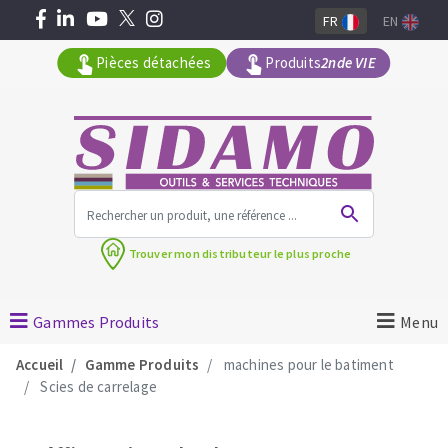
FR
EN
Pièces détachées
Produits
2nde VIE
Tous les produits par gamme
Trouver mon
distributeur le plus proche
MACHINES POUR LE BATIMENT
Meuleuses angulaires
Gammes Produits
Menu
Découpeuses
Accueil
Gamme Produits
machines pour le batiment
Surfaceuses à béton
Scies de carrelage
Carotteuses
OUTILS DIAMANTÉS
Coupe carreaux manuels