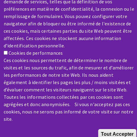
demande de services, telles que la définition de vos
SAV / RÉPARATION
préférences en matière de confidentialité, la connexion ou le
Une machine cassée ? En panne ?
remplissage de formulaires. Vous pouvez configurer votre
navigateur afin de bloquer ou être informé de l'existence de
ces cookies, mais certaines parties du site Web peuvent être
Contactez-nous
affectées. Ces cookies ne stockent aucune information
d’identification personnelle.
Cookies de performances
Ces cookies nous permettent de déterminer le nombre de
visites et les sources du trafic, afin de mesurer et d’améliorer
les performances de notre site Web. Ils nous aident
Aller
également à identifier les pages les plus / moins visitées et
au
d’évaluer comment les visiteurs naviguent sur le site Web.
contenu
Toutes les informations collectées par ces cookies sont
principal
agrégées et donc anonymisées. Si vous n'acceptez pas ces
cookies, nous ne serons pas informé de votre visite sur notre
site.
Tout Accepter