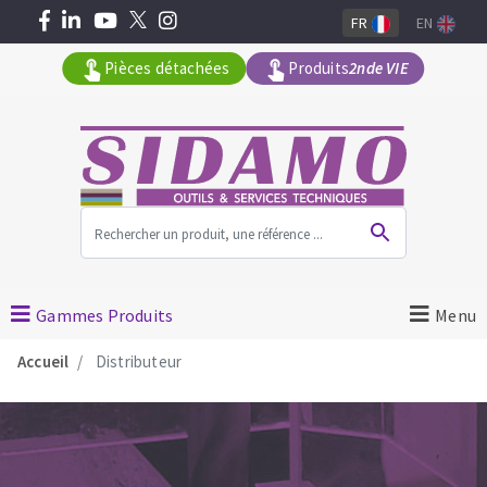
FR
EN
Pièces détachées
Produits
2nde VIE
Tous les produits par gamme
MACHINES POUR LE BATIMENT
Gammes Produits
Menu
Meuleuses angulaires
Accueil
Distributeur
Surfaceuses à béton
Découpeuses
Carotteuses
OUTILS DIAMANTÉS
Coupe carreaux manuels