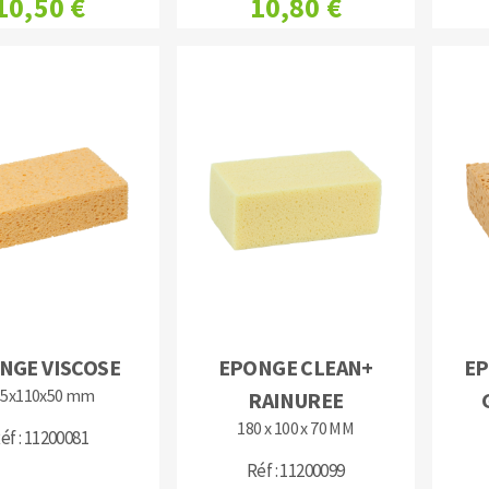
10,50 €
10,80 €
NGE VISCOSE
EPONGE CLEAN+
EP
85x110x50 mm
RAINUREE
180 x 100 x 70 MM
éf : 11200081
Réf : 11200099