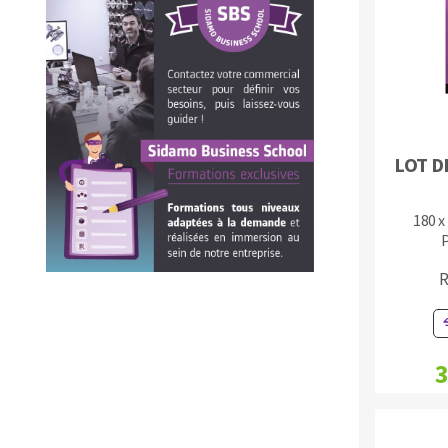
Plateaux supports
DISQUES ABRASIFS
TRAI
LOT D
Disques abrasifs agglomérés
Disques à la
180 x
Meules d'ébarbage
Disque intiss
Disques fibr
R
Roues à lam
Meules sur t
Brosses
Meules de t
3
Feutres à pol
Bandes sans 
Rouleaux d'a