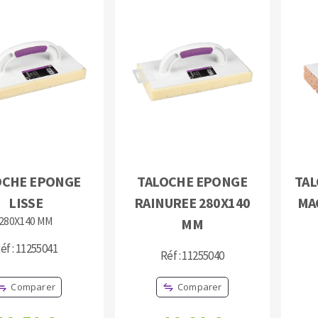
OUTILS COUPANTS
OCHE EPONGE
TALOCHE EPONGE
TAL
LISSE
RAINUREE 280X140
MA
280X140 MM
MM
éf : 11255041
Réf : 11255040
Comparer
Comparer