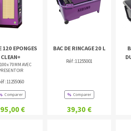
TEMENT DE SURFACE
NETTOYAGE
E 120 EPONGES
BAC DE RINCAGE 20 L
B
CLEAN+
D
melles
Aspirateurs
Réf : 11255001
 100 x 70 MM AVEC
é
PRESENTOIR
e
éf : 11255060
elles
ige
Comparer
Comparer
ourets
95,00 €
39,30 €
ir
fin
telier