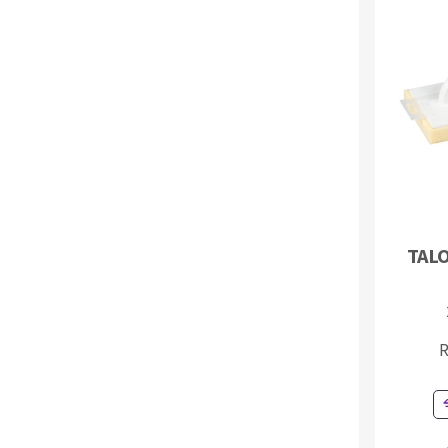
Fraises scies
Rubans
Fraise HSS
TAL
Forets métaux
R