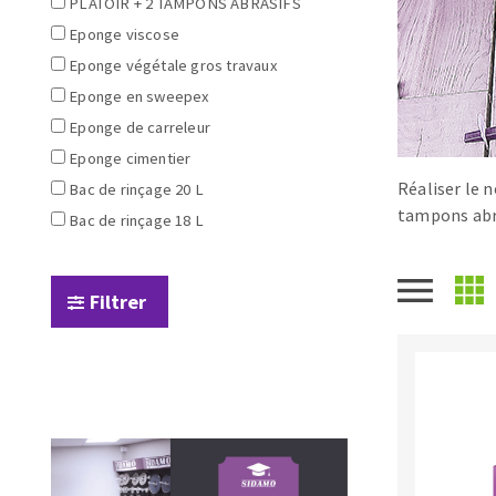
PLATOIR + 2 TAMPONS ABRASIFS
Scies de table
Roues diaman
Eponge viscose
Système grands formats
Disques à la
Eponge végétale gros travaux
Table de travail
Eponge en sweepex
Eponge de carreleur
Eponge cimentier
Réaliser le n
Bac de rinçage 20 L
tampons abr
Bac de rinçage 18 L
Disques auto-agrippant
Filtrer
Patins
Bandes abrasives
Disques fibre et papier
Feuilles 230 x 280 mm
Cales à poncer et patins
Eponges abrasive