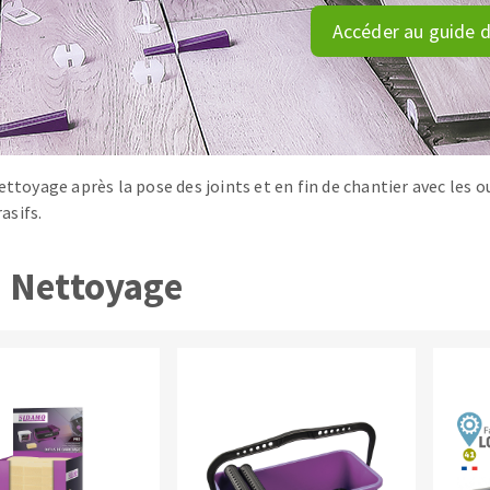
tées à profil
Système auto-nivelant à cale
Accéder au guide d
melles diamantés
Système auto-nivelant à vis
Pose des joints
Nettoyage
ettoyage après la pose des joints et en fin de chantier avec les 
asifs.
ABRASIFS APPLIQUÉS
Nettoyage