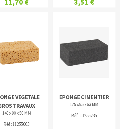
11,70 €
3,51 €
ONGE VEGETALE
EPONGE CIMENTIER
175 x 95 x 63 MM
GROS TRAVAUX
140 x 90 x 50 MM
Réf : 11255235
Réf : 11255063