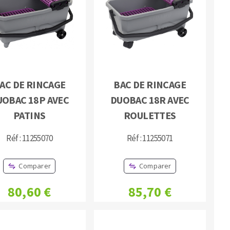
MACHINES POUR LE TRAVAIL DU
AC DE RINCAGE
BAC DE RINCAGE
MÉTAL
UOBAC 18P AVEC
DUOBAC 18R AVEC
PATINS
ROULETTES
Tronçonneuses
Scies à ruban
Réf : 11255070
Réf : 11255071
Perceuses
Perceuses magnétiques
Comparer
Comparer
Affuteurs de forets
Tourets
80,60 €
85,70 €
Ponceuses
Tours à métaux
Tables