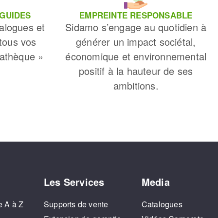
 GUIDES
EMPREINTE RESPONSABLE
alogues et
Sidamo s’engage au quotidien à
 tous vos
générer un impact sociétal,
iathèque »
économique et environnemental
positif à la hauteur de ses
ambitions.
Les Services
Media
e A à Z
Supports de vente
Catalogues