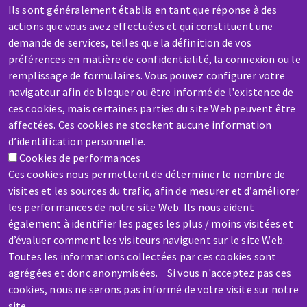
Contactez-nous
Ils sont généralement établis en tant que réponse à des
actions que vous avez effectuées et qui constituent une
demande de services, telles que la définition de vos
préférences en matière de confidentialité, la connexion ou le
remplissage de formulaires. Vous pouvez configurer votre
navigateur afin de bloquer ou être informé de l'existence de
ces cookies, mais certaines parties du site Web peuvent être
SAV / RÉPARATION
affectées. Ces cookies ne stockent aucune information
Une machine cassée ? En panne ?
d’identification personnelle.
Cookies de performances
Contactez-nous
Ces cookies nous permettent de déterminer le nombre de
visites et les sources du trafic, afin de mesurer et d’améliorer
les performances de notre site Web. Ils nous aident
également à identifier les pages les plus / moins visitées et
d’évaluer comment les visiteurs naviguent sur le site Web.
Toutes les informations collectées par ces cookies sont
Aller
agrégées et donc anonymisées. Si vous n'acceptez pas ces
au
cookies, nous ne serons pas informé de votre visite sur notre
contenu
site.