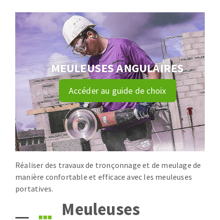
Disque intissé
Disques fibre
Roues à lamelles
NETTOYAGE
Meules sur tige
Brosses
MEULEUSES ANGULAIRES
Aspirateurs
Meules de tourets
Feutres à polir
Accéder au guide de choix
Bandes sans fin
Rouleaux d'atelier
MACHINES POUR LE TRAVAIL DU MÉTAL
Tronçonneuses
Scies à ruban
Réaliser des travaux de tronçonnage et de meulage de
manière confortable et efficace avec les meuleuses
Perceuses
portatives.
Perceuses magnétiques
OUTILS COUPANTS
Meuleuses
Affuteurs de forets
Tourets