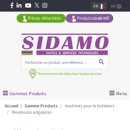
FR
EN
Pièces détachées
Produits
2nde VIE
Tous les produits par gamme
Trouver mon
distributeur le plus proche
MACHINES POUR LE BATIMENT
Meuleuses angulaires
Gammes Produits
Menu
Découpeuses
Accueil
Gamme Produits
machines pour le batiment
Surfaceuses à béton
Meuleuses angulaires
Carotteuses
OUTILS DIAMANTÉS
Coupe carreaux manuels