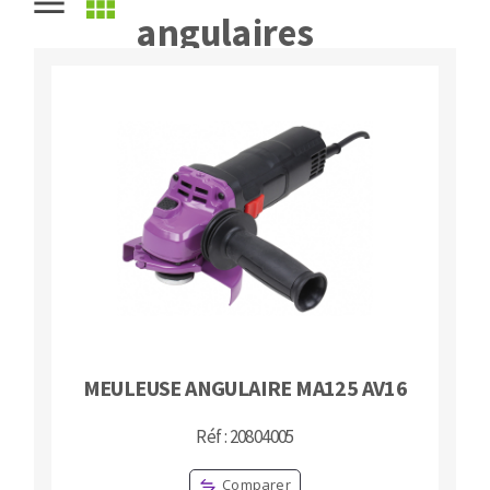
angulaires
Fraises scies
Ponceuses
Rubans
Tours à métaux
Fraise HSS
Tables
Forets métaux
MEULEUSE ANGULAIRE MA125 AV16
Réf : 20804005
Comparer