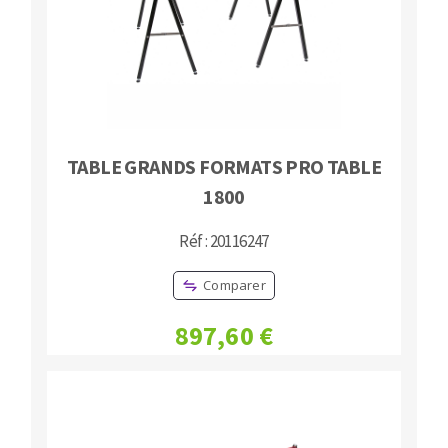
Fraises scies
Ponceuses
Rubans
Tours à métaux
Fraise HSS
Tables
Forets métaux
TABLE GRANDS FORMATS PRO TABLE
1800
Réf : 20116247
Comparer
897,60 €