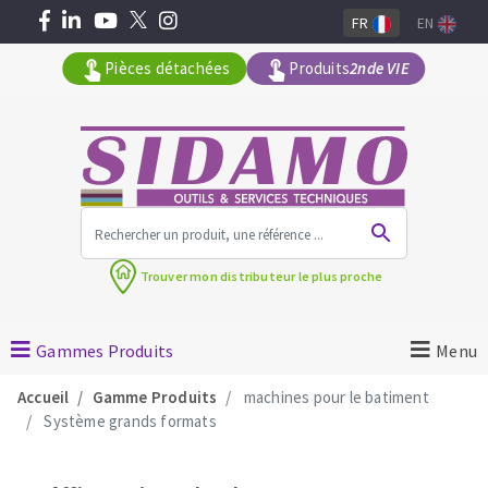
FR
EN
Pièces détachées
Produits
2nde VIE
Tous les produits par gamme
Trouver mon
distributeur le plus proche
MACHINES POUR LE BATIMENT
Meuleuses angulaires
Gammes Produits
Menu
Découpeuses
Accueil
Gamme Produits
machines pour le batiment
Surfaceuses à béton
Système grands formats
Carotteuses
OUTILS DIAMANTÉS
Coupe carreaux manuels