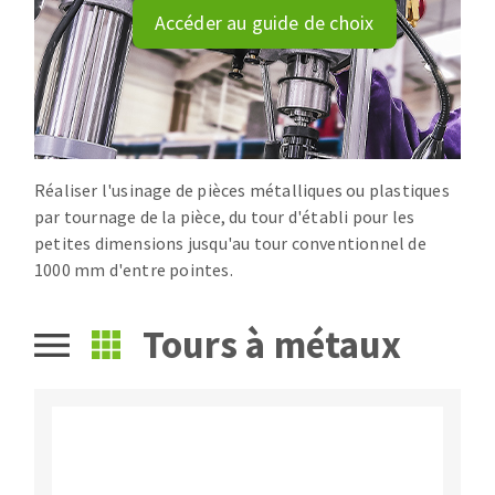
Disque intissé
Accéder au guide de choix
Disques fibre
Roues à lamelles
NETTOYAGE
Meules sur tige
Brosses
Aspirateurs
Meules de tourets
Feutres à polir
Réaliser l'usinage de pièces métalliques ou plastiques
par tournage de la pièce, du tour d'établi pour les
Bandes sans fin
petites dimensions jusqu'au tour conventionnel de
Rouleaux d'atelier
1000 mm d'entre pointes.
MACHINES POUR LE TRAVAIL DU MÉTAL
Tours à métaux
Tronçonneuses
Scies à ruban
Perceuses
Perceuses magnétiques
OUTILS COUPANTS
Affuteurs de forets
Tourets