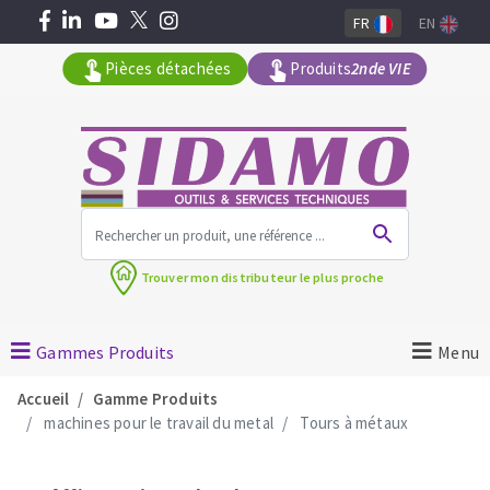
FR
EN
Pièces détachées
Produits
2nde VIE
Tous les produits par gamme
Trouver mon
distributeur le plus proche
MACHINES POUR LE BATIMENT
Meuleuses angulaires
Gammes Produits
Menu
Découpeuses
Accueil
Gamme Produits
Surfaceuses à béton
machines pour le travail du metal
Tours à métaux
Carotteuses
OUTILS DIAMANTÉS
Coupe carreaux manuels