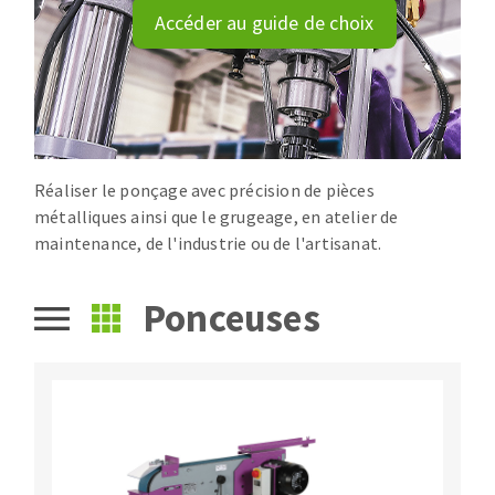
Disque intissé
Accéder au guide de choix
Disques fibre
Roues à lamelles
NETTOYAGE
Meules sur tige
Brosses
Aspirateurs
Meules de tourets
Feutres à polir
Réaliser le ponçage avec précision de pièces
métalliques ainsi que le grugeage, en atelier de
Bandes sans fin
maintenance, de l'industrie ou de l'artisanat.
Rouleaux d'atelier
MACHINES POUR LE TRAVAIL DU MÉTAL
Ponceuses
Tronçonneuses
Scies à ruban
Perceuses
Perceuses magnétiques
OUTILS COUPANTS
Affuteurs de forets
Tourets