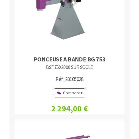
Fraises scies
Ponceuses
Rubans
Tours à métaux
Fraise HSS
Tables
Forets métaux
PONCEUSE A BANDE BG 753
BSF 75X2000 SUR SOCLE
Réf : 20105028
Comparer
2 294,00 €