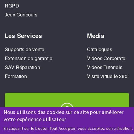
RGPD
Jeux Concours
Les Services
Media
Supports de vente
Catalogues
Extension de garantie
Vidéos Corporate
SAV Réparation
Vidéos Tutoriels
Formation
Visite virtuelle 360°
Nous utilisons des cookies sur ce site pour améliorer
votre expérience utilisateur
AIDE & CONTACT
En cliquant sur le bouton Tout Accepter, vous acceptez son utilisation.
Une question ? Un renseignement ?