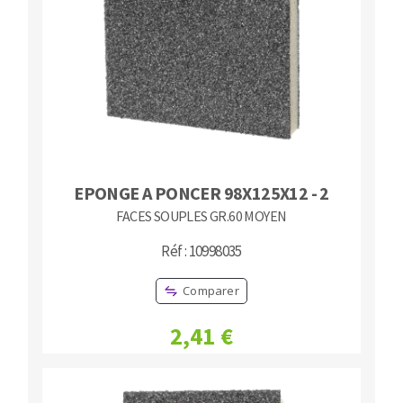
Fraises scies
Ponceuses
Rubans
Tours à métaux
Fraise HSS
Tables
Forets métaux
EPONGE A PONCER 98X125X12 - 2
FACES SOUPLES GR.60 MOYEN
Réf : 10998035
Comparer
2,41 €