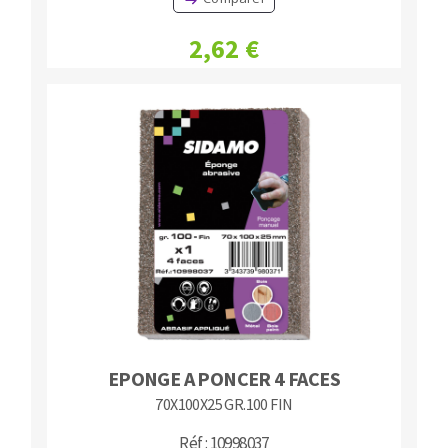
2,62 €
EPONGE A PONCER 4 FACES
70X100X25 GR.100 FIN
Réf : 10998037