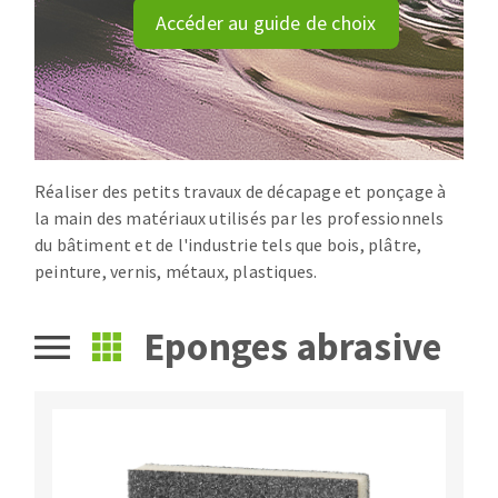
Disque intissé
Accéder au guide de choix
Disques fibre
Roues à lamelles
NETTOYAGE
Meules sur tige
Brosses
Aspirateurs
Meules de tourets
Feutres à polir
Réaliser des petits travaux de décapage et ponçage à
la main des matériaux utilisés par les professionnels
Bandes sans fin
du bâtiment et de l'industrie tels que bois, plâtre,
Rouleaux d'atelier
peinture, vernis, métaux, plastiques.
MACHINES POUR LE TRAVAIL DU MÉTAL
Eponges abrasive
Tronçonneuses
Scies à ruban
Perceuses
Perceuses magnétiques
OUTILS COUPANTS
Affuteurs de forets
Tourets