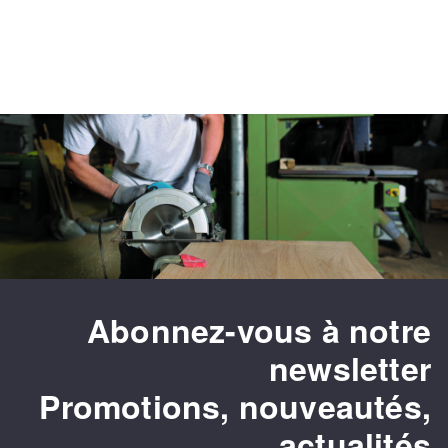
Fraises scies
Ponceuses
Rubans
Tours à métaux
Fraise HSS
Tables
Forets métaux
Abonnez-vous à notre
newsletter
Promotions, nouveautés,
actualités