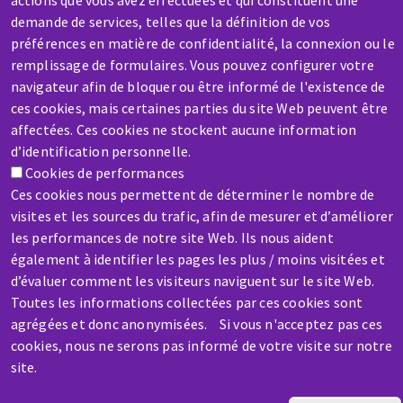
actions que vous avez effectuées et qui constituent une
demande de services, telles que la définition de vos
préférences en matière de confidentialité, la connexion ou le
SAV / RÉPARATION
remplissage de formulaires. Vous pouvez configurer votre
Une machine cassée ? En panne ?
navigateur afin de bloquer ou être informé de l'existence de
ces cookies, mais certaines parties du site Web peuvent être
Contactez-nous
affectées. Ces cookies ne stockent aucune information
d’identification personnelle.
Cookies de performances
Ces cookies nous permettent de déterminer le nombre de
visites et les sources du trafic, afin de mesurer et d’améliorer
les performances de notre site Web. Ils nous aident
également à identifier les pages les plus / moins visitées et
d’évaluer comment les visiteurs naviguent sur le site Web.
Toutes les informations collectées par ces cookies sont
agrégées et donc anonymisées. Si vous n'acceptez pas ces
cookies, nous ne serons pas informé de votre visite sur notre
Aller
site.
au
contenu