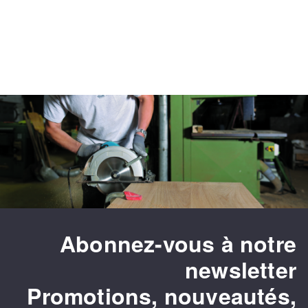
Fraises scies
Ponceuses
Rubans
Tours à métaux
Fraise HSS
Tables
Forets métaux
Abonnez-vous à notre
newsletter
Promotions, nouveautés,