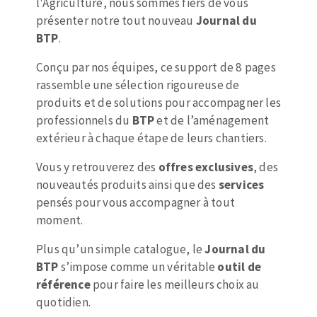
l'Agriculture, nous sommes fiers de vous
Mèches
Pose des joints
présenter notre tout nouveau
Journal du
ABRASIFS APPLIQUÉS
Fraises carbure
Nettoyage
BTP
.
Fers et plaquettes
Disques auto-agrippant
Lames de scie à ruban
Conçu par nos équipes, ce support de 8 pages
Patins
rassemble une sélection rigoureuse de
produits et de solutions pour accompagner les
Disques fibre et papier
professionnels du
BTP
et de l’aménagement
Bandes abrasives
extérieur à chaque étape de leurs chantiers.
DISQUES ABRASIFS
Feuilles 230 x 280 mm
Cales à poncer et patins
Vous y retrouverez des
offres exclusives
, des
Disques abrasifs agglomérés
Eponges abrasive
nouveautés produits ainsi que des
services
Meules d'ébarbage
pensés pour vous accompagner à tout
Plateaux supports
moment.
Plus qu’un simple catalogue, le
Journal du
TRAITEMENT DE SURFACE
BTP
s’impose comme un véritable
outil de
référence
pour faire les meilleurs choix au
Disques à lamelles
quotidien.