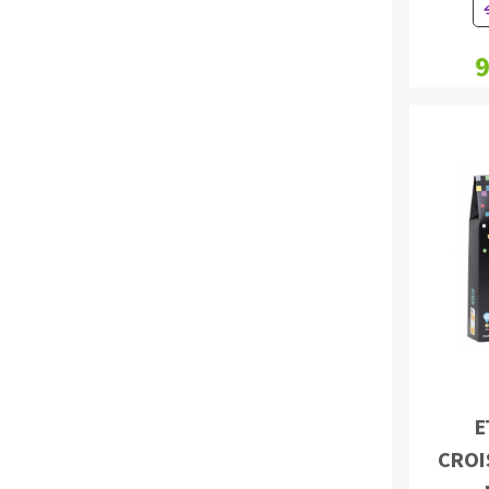
9
E
CROI