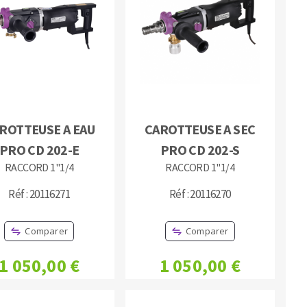
MACHINES POUR LE TRAVAIL DU
MÉTAL
ROTTEUSE A EAU
CAROTTEUSE A SEC
PRO CD 202-E
PRO CD 202-S
Tronçonneuses
RACCORD 1''1/4
RACCORD 1''1/4
Scies à ruban
Perceuses
Réf : 20116271
Réf : 20116270
Perceuses magnétiques
Affuteurs de forets
Comparer
Comparer
Tourets
1 050,00 €
1 050,00 €
Ponceuses
Tours à métaux
Tables