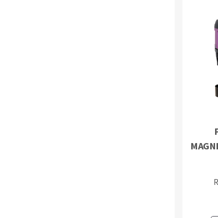
Fraises scies
Rubans
Fraise HSS
Forets métaux
MAGNE
R