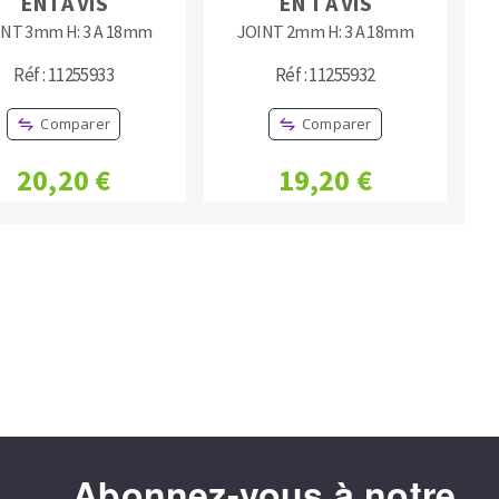
EN I A VIS
EN T A VIS
INT 3mm H: 3 A 18mm
JOINT 2mm H: 3 A 18mm
Réf : 11255933
Réf : 11255932
Comparer
Comparer
20,20 €
19,20 €
ère
Abonnez-vous à notre