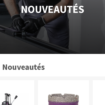
tées à profil
Système auto-nivelant à cale
NOUVEAUTÉS
melles diamantés
Système auto-nivelant à vis
Pose des joints
Nettoyage
ABRASIFS APPLIQUÉS
Nouveautés