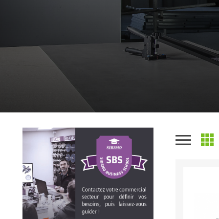
Scies de table
Roues diaman
Système grands formats
Disques à la
Table de travail
Disques auto-agrippant
Patins
Bandes abrasives
Disques fibre et papier
Feuilles 230 x 280 mm
Cales à poncer et patins
Eponges abrasive