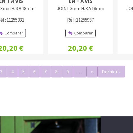
EN T A VIS
EN + A VIS
 3mm H: 3 A 18mm
JOINT 3mm H: 3 A 18mm
JO
éf : 11255931
Réf : 11255937
Comparer
Comparer
20,20 €
20,20 €
ation
3
4
5
6
7
8
9
…
››
Page
Dernier »
Derni
suivante
page