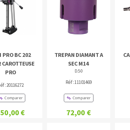
TEMENT DE SURFACE
NETTOYAGE
I PRO BC 202
TREPAN DIAMANT A
CA
melles
Aspirateurs
 CAROTTEUSE
SEC M14
é
D.50
PRO
e
elles
Réf : 11101469
éf : 20116272
ige
Comparer
Comparer
ourets
50,00 €
72,00 €
ir
fin
telier