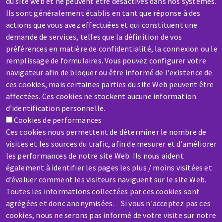
du site web et ne peuvent être désactivés dans nos systèmes.
Ils sont généralement établis en tant que réponse à des
actions que vous avez effectuées et qui constituent une
demande de services, telles que la définition de vos
préférences en matière de confidentialité, la connexion ou le
SAV / RÉPARATION
remplissage de formulaires. Vous pouvez configurer votre
Une machine cassée ? En panne ?
navigateur afin de bloquer ou être informé de l'existence de
ces cookies, mais certaines parties du site Web peuvent être
Contactez-nous
affectées. Ces cookies ne stockent aucune information
d’identification personnelle.
Cookies de performances
Ces cookies nous permettent de déterminer le nombre de
visites et les sources du trafic, afin de mesurer et d’améliorer
les performances de notre site Web. Ils nous aident
également à identifier les pages les plus / moins visitées et
d’évaluer comment les visiteurs naviguent sur le site Web.
Toutes les informations collectées par ces cookies sont
agrégées et donc anonymisées. Si vous n'acceptez pas ces
Aller
cookies, nous ne serons pas informé de votre visite sur notre