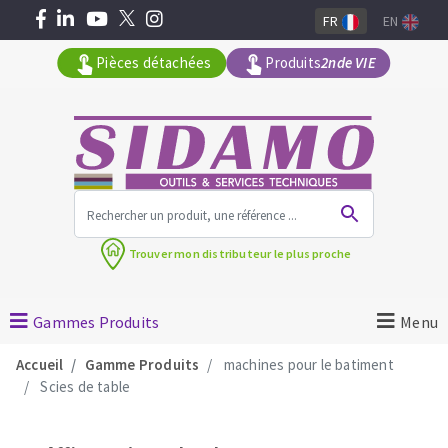
FR
EN
Pièces détachées
Produits
2nde VIE
Tous les produits par gamme
Trouver mon
distributeur le plus proche
MACHINES POUR LE BATIMENT
Meuleuses angulaires
Gammes Produits
Menu
Découpeuses
Accueil
Gamme Produits
machines pour le batiment
Surfaceuses à béton
Scies de table
Carotteuses
OUTILS DIAMANTÉS
Coupe carreaux manuels