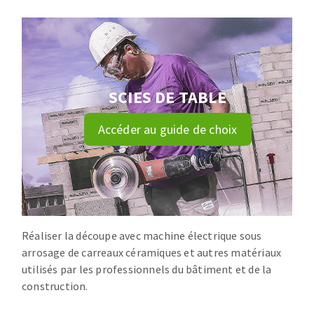
Disque intissé
Disques fibre
Roues à lamelles
NETTOYAGE
Meules sur tige
Brosses
SCIES DE TABLE
Aspirateurs
Meules de tourets
Feutres à polir
Accéder au guide de choix
Bandes sans fin
Rouleaux d'atelier
MACHINES POUR LE TRAVAIL DU MÉTAL
Tronçonneuses
Scies à ruban
Réaliser la découpe avec machine électrique sous
arrosage de carreaux céramiques et autres matériaux
Perceuses
utilisés par les professionnels du bâtiment et de la
Perceuses magnétiques
construction.
OUTILS COUPANTS
Affuteurs de forets
Tourets