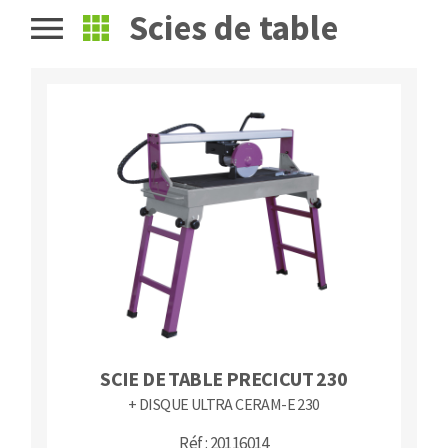
Scies de table
Fraises scies
Ponceuses
Rubans
Tours à métaux
Fraise HSS
Tables
Forets métaux
SCIE DE TABLE PRECICUT 230
+ DISQUE ULTRA CERAM-E 230
Réf : 20116014