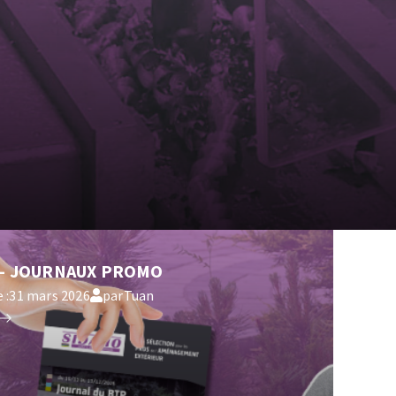
OUTILS COUPANTS
-
JOURNAUX PROMO
 :
31 mars 2026
par
Tuan