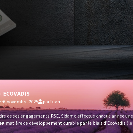
-
ECOVADIS
 :
6 novembre 2025
par
Tuan
adre de ses engagements RSE, Sidamo effectue chaque année une
en matière de développement durable par le biais d'EcoVadis (l
ment durable des entre