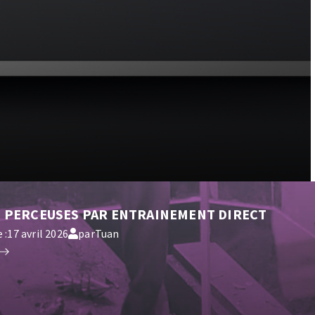
TEMENT DE SURFACE
NETTOYAGE
melles
Aspirateurs
é
e
elles
-
PERCEUSES PAR ENTRAINEMENT DIRECT
ige
 :
17 avril 2026
par
Tuan
ourets
ir
fin
telier