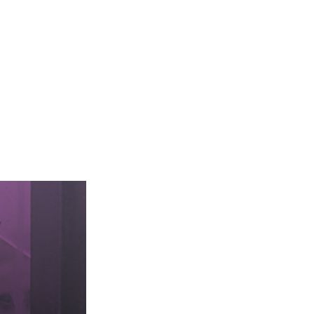
MACHINES POUR LE TRAVAIL DU
MÉTAL
Tronçonneuses
Scies à ruban
Perceuses
Perceuses magnétiques
Affuteurs de forets
Tourets
Ponceuses
Tours à métaux
Tables