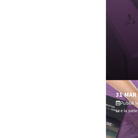
Fraises scies
Rubans
Fraise HSS
Forets métaux
31 MAR
Publié le
Lire la suite