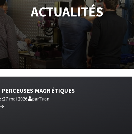
és
Système auto-nivelant à vis
ACTUALITÉS
melles diamantés
Système auto-nivelant à cale
Pose des joints
Nettoyage
ABRASIFS APPLIQUÉS
-
PERCEUSES MAGNÉTIQUES
 :
27 mai 2026
par
Tuan