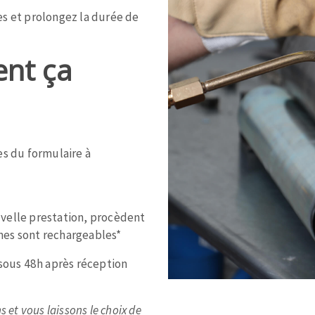
es et prolongez la durée de
nt ça
TEMENT DE SURFACE
NETTOYAGE
melles
Aspirateurs
 du formulaire à
é
e
elles
velle prestation, procèdent
ige
nes sont rechargeables*
ourets
 sous 48h après réception
ir
fin
 et vous laissons le choix de
telier