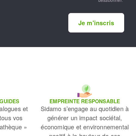
désabonner.
Je m'inscris
 GUIDES
EMPREINTE RESPONSABLE
alogues et
Sidamo s’engage au quotidien à
 tous vos
générer un impact sociétal,
iathèque »
économique et environnemental
positif à la hauteur de ses