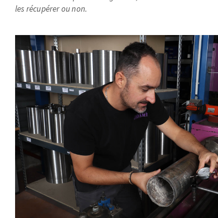
les récupérer ou non.
Image
Fraises scies
Rubans
Fraise HSS
Forets métaux