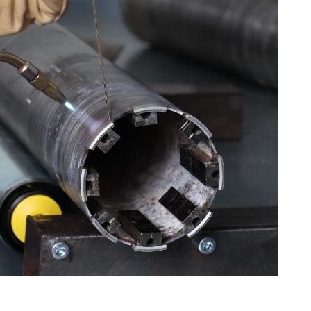
MACHINES POUR LE TRAVAIL DU
MÉTAL
Tronçonneuses
Scies à ruban
Perceuses
Perceuses magnétiques
Affuteurs de forets
Tourets
Ponceuses
Tours à métaux
Tables