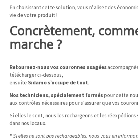
Plateaux supports
En choisissant cette solution, vous réalisez des économi
vie de votre produit !
Concrètement, comme
marche ?
DISQUES ABRASIFS
TRAI
Disques abrasifs agglomérés
Disques à la
Retournez-nous vos couronnes usagées
accompagnées
Meules d'ébarbage
Disque intiss
télécharger ci-dessous,
Disques fibr
ensuite
Sidamo s’occupe de tout
.
Roues à lam
Nos techniciens, spécialement formés
pour cette nou
Meules sur t
aux contrôles nécessaires pour s’assurer que vos couron
Brosses
Meules de t
Si elles le sont, nous les rechargeons et les réexpédions
Feutres à pol
dans nos locaux.
Bandes sans 
*
Si elles ne sont pas rechargeables, nous vous en informons
Rouleaux d'a