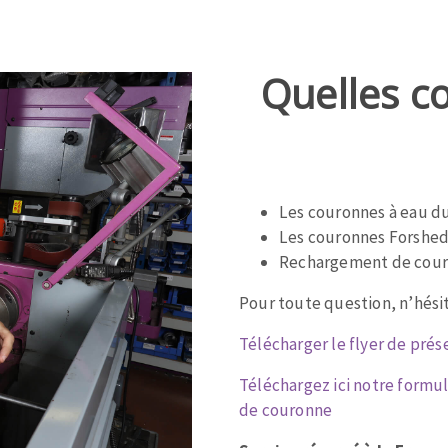
Quelles c
Zone
de
texte
OUTILS COUPANTS
Les couronnes à eau d
Les couronnes Forshe
Rechargement de cour
Pour toute question, n’hésit
Télécharger le flyer de prés
Téléchargez ici notre formu
de couronne