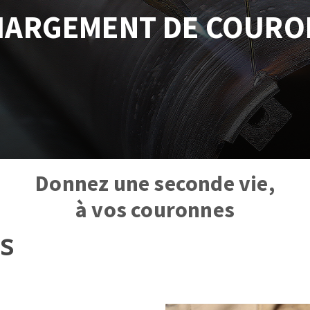
és
Système auto-nivelant à vis
HARGEMENT DE COURO
melles diamantés
Système auto-nivelant à cale
Pose des joints
Nettoyage
ABRASIFS APPLIQUÉS
Donnez une seconde vie,
à vos couronnes
s