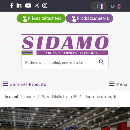
FR
EN
Pièces détachées
Produits
2nde VIE
Tous les produits par gamme
MACHINES POUR LE BATIMENT
Gammes Produits
Menu
Meuleuses angulaires
Accueil
node
WorldSkills Lyon 2024 - Journée du jeudi
Découpeuses
Surfaceuses à béton
Carotteuses
OUTILS DIAMANTÉS
Coupe carreaux manuels