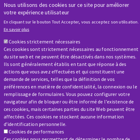
Nous utilisons des cookies sur ce site pour améliorer
votre expérience utilisateur
En cliquant sur le bouton Tout Accepter, vous acceptez son utilisation.
En savoir plus
AIDE & CONTACT
Cookies strictement nécessaires
Une question ? Un renseignement ?
Ces cookies sont strictement nécessaires au fonctionnement
du site web et ne peuvent être désactivés dans nos systèmes.
Ils sont généralement établis en tant que réponse à des
Contactez-nous
actions que vous avez effectuées et qui constituent une
demande de services, telles que la définition de vos
préférences en matière de confidentialité, la connexion ou le
remplissage de formulaires. Vous pouvez configurer votre
navigateur afin de bloquer ou être informé de l'existence de
ces cookies, mais certaines parties du site Web peuvent être
SAV / RÉPARATION
affectées. Ces cookies ne stockent aucune information
Une machine cassée ? En panne ?
d’identification personnelle.
Cookies de performances
Ces cookies nous permettent de déterminer le nombre de