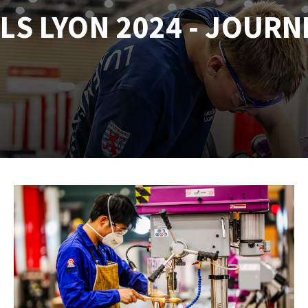
tées à profil
Système auto-nivelant à cale
S LYON 2024 - JOURN
melles diamantés
Système auto-nivelant à vis
Pose des joints
Nettoyage
ABRASIFS APPLIQUÉS