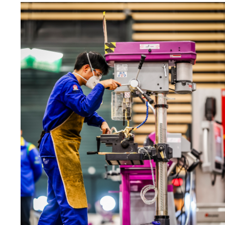
Fraises scies
Rubans
Fraise HSS
Forets métaux