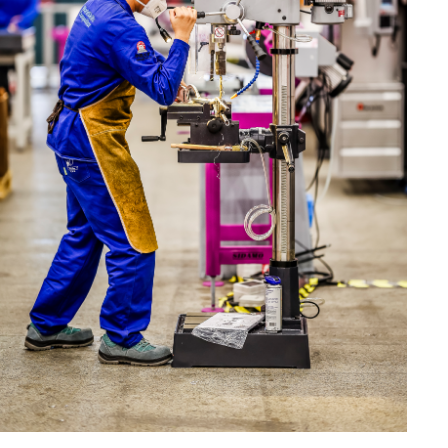
MACHINES POUR LE TRAVAIL DU
MÉTAL
Tronçonneuses
Scies à ruban
Perceuses
Perceuses magnétiques
Affuteurs de forets
Tourets
Ponceuses
Tours à métaux
Tables