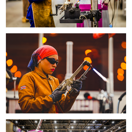
TEMENT DE SURFACE
NETTOYAGE
melles
Aspirateurs
é
e
elles
ige
ourets
ir
fin
telier