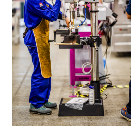
Eponges abrasive
DISQUES ABRASIFS
TRAI
Disques abrasifs agglomérés
Disques à la
Meules d'ébarbage
Disque intiss
Disques fibr
Roues à lam
Meules sur t
Brosses
Meules de t
Feutres à pol
Bandes sans 
Rouleaux d'a