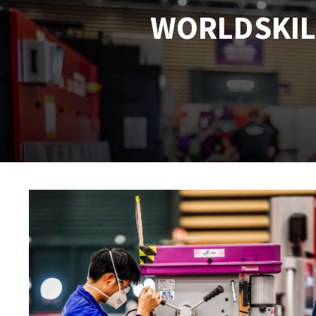
Scies de table
Roues diaman
WORLDSKILL
Système grands formats
Disques à la
Table de travail
Disques auto-agrippant
Patins
Bandes abrasives
Disques fibre et papier
Feuilles 230 x 280 mm
Cales à poncer et patins
Plateaux supports