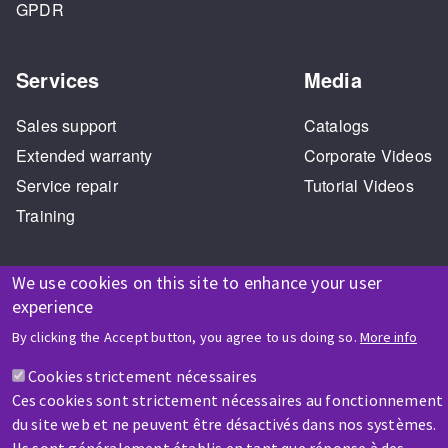
GPDR
Services
Media
Sales support
Catalogs
Extended warranty
Corporate Videos
Service repair
Tutorial Videos
Training
We use cookies on this site to enhance your user
experience
By clicking the Accept button, you agree to us doing so.
More info
HELP & CONTACT
Cookies strictement nécessaires
A question? Information about?
Ces cookies sont strictement nécessaires au fonctionnement
du site web et ne peuvent être désactivés dans nos systèmes.