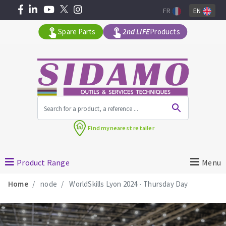
FR
EN
Spare Parts
2nd LIFE
Products
All products by range
Find my
nearest retailer
MACHINERY FOR BUILDING
Product Range
Menu
Angle grinders
Home
node
WorldSkills Lyon 2024 - Thursday Day
Petrol saws
Surfaceuses à béton
core-drilling machines
DIAMOND TOOLS