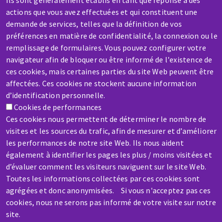
Ils sont généralement établis en tant que réponse à des
Contact-us
actions que vous avez effectuées et qui constituent une
demande de services, telles que la définition de vos
préférences en matière de confidentialité, la connexion ou le
remplissage de formulaires. Vous pouvez configurer votre
navigateur afin de bloquer ou être informé de l'existence de
ces cookies, mais certaines parties du site Web peuvent être
SERVICE / REPAIR
affectées. Ces cookies ne stockent aucune information
A broken machine? Out of order?
d’identification personnelle.
Cookies de performances
Ces cookies nous permettent de déterminer le nombre de
Contact-us
visites et les sources du trafic, afin de mesurer et d’améliorer
les performances de notre site Web. Ils nous aident
également à identifier les pages les plus / moins visitées et
d’évaluer comment les visiteurs naviguent sur le site Web.
Toutes les informations collectées par ces cookies sont
agrégées et donc anonymisées. Si vous n'acceptez pas ces
Skip
cookies, nous ne serons pas informé de votre visite sur notre
to
site.
main