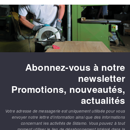
Fraises scies
Ponceuses
Rubans
Tours à métaux
Fraise HSS
Tables
Forets métaux
Abonnez-vous à notre
newsletter
Promotions, nouveautés,
actualités
Votre adresse de messagerie est uniquement utilisée pour vous
envoyer notre lettre d’information ainsi que des informations
concernant les activités de Sidamo. Vous pouvez à tout
moment utiliser le lien de désabonnement intégré dans la