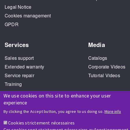
Legal Notice
Cookies management
GPDR
Services
Media
Sales support
Catalogs
Extended warranty
Corporate Videos
Service repair
Tutorial Videos
Training
We use cookies on this site to enhance your user
experience
By clicking the Accept button, you agree to us doing so.
More info
Cookies strictement nécessaires
HELP & CONTACT
Ces cookies sont strictement nécessaires au fonctionnement