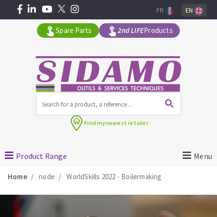
FR
EN
Spare Parts
2nd LIFE
Products
All products by range
Find my
nearest retailer
MACHINERY FOR BUILDING
Product Range
Menu
Angle grinders
Home
node
WorldSkills 2022 - Boilermaking
Petrol saws
Surfaceuses à béton
core-drilling machines
DIAMOND TOOLS