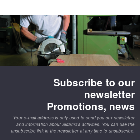
Bench grinders
Circular Saw blades
Sanders
Band saw blades
engine lathes
Annular cutter
Tables
Forets métaux
Subscribe to our
newsletter
Promotions, news
Your e-mail address is only used to send you our newsletter
and information about Sidamo's activities. You can use the
unsubscribe link in the newsletter at any time to unsubscribe.