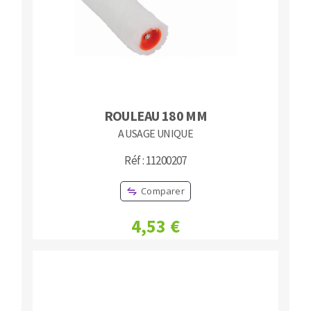
Fraises scies
Ponceuses
Rubans
Tours à métaux
Fraise HSS
Tables
Forets métaux
ROULEAU 180 MM
A USAGE UNIQUE
Réf : 11200207
Comparer
4,53 €