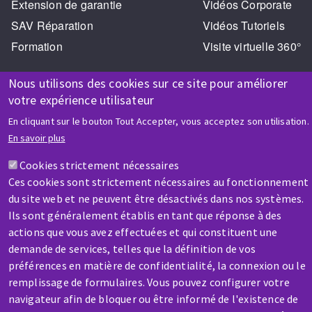
Extension de garantie
Vidéos Corporate
SAV Réparation
Vidéos Tutoriels
Formation
Visite virtuelle 360°
Nous utilisons des cookies sur ce site pour améliorer
votre expérience utilisateur
En cliquant sur le bouton Tout Accepter, vous acceptez son utilisation.
En savoir plus
AIDE & CONTACT
Cookies strictement nécessaires
Une question ? Un renseignement ?
Ces cookies sont strictement nécessaires au fonctionnement
du site web et ne peuvent être désactivés dans nos systèmes.
Contactez-nous
Ils sont généralement établis en tant que réponse à des
actions que vous avez effectuées et qui constituent une
demande de services, telles que la définition de vos
préférences en matière de confidentialité, la connexion ou le
remplissage de formulaires. Vous pouvez configurer votre
navigateur afin de bloquer ou être informé de l'existence de