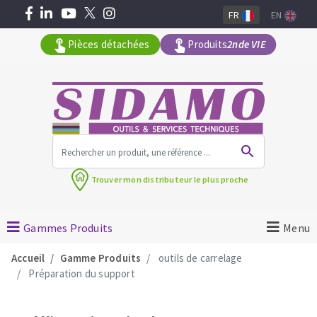
FR
EN
Pièces détachées
Produits
2nde VIE
Tous les produits par gamme
Trouver mon
distributeur le plus proche
MACHINES POUR LE BATIMENT
Meuleuses angulaires
Gammes Produits
Menu
Découpeuses
Accueil
Gamme Produits
outils de carrelage
Surfaceuses à béton
Préparation du support
Carotteuses
OUTILS DIAMANTÉS
Coupe carreaux manuels