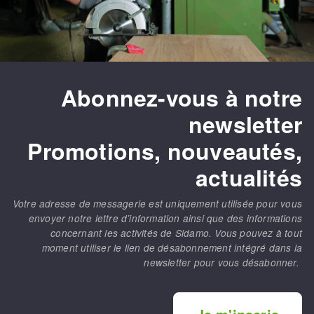
Fraises scies
Ponceuses
Rubans
Tours à métaux
Fraise HSS
Tables
Forets métaux
Abonnez-vous à notre
newsletter
Promotions, nouveautés,
actualités
Votre adresse de messagerie est uniquement utilisée pour vous
envoyer notre lettre d’information ainsi que des informations
concernant les activités de Sidamo. Vous pouvez à tout
moment utiliser le lien de désabonnement intégré dans la
newsletter pour vous désabonner.