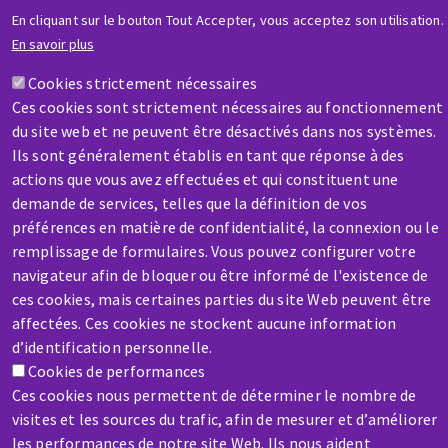
En cliquant sur le bouton Tout Accepter, vous acceptez son utilisation.
En savoir plus
Cookies strictement nécessaires
AIDE & CONTACT
Ces cookies sont strictement nécessaires au fonctionnement
Une question ? Un renseignement ?
du site web et ne peuvent être désactivés dans nos systèmes.
Ils sont généralement établis en tant que réponse à des
actions que vous avez effectuées et qui constituent une
Contactez-nous
demande de services, telles que la définition de vos
préférences en matière de confidentialité, la connexion ou le
remplissage de formulaires. Vous pouvez configurer votre
navigateur afin de bloquer ou être informé de l'existence de
ces cookies, mais certaines parties du site Web peuvent être
affectées. Ces cookies ne stockent aucune information
SAV / RÉPARATION
d’identification personnelle.
Une machine cassée ? En panne ?
Cookies de performances
Ces cookies nous permettent de déterminer le nombre de
visites et les sources du trafic, afin de mesurer et d’améliorer
Contactez-nous
les performances de notre site Web. Ils nous aident