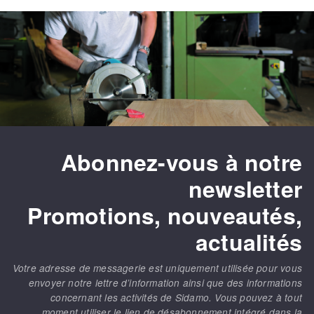
Fraises scies
Ponceuses
Rubans
Tours à métaux
Fraise HSS
Tables
Forets métaux
Abonnez-vous à notre
newsletter
Promotions, nouveautés,
actualités
Votre adresse de messagerie est uniquement utilisée pour vous
envoyer notre lettre d’information ainsi que des informations
concernant les activités de Sidamo. Vous pouvez à tout
moment utiliser le lien de désabonnement intégré dans la