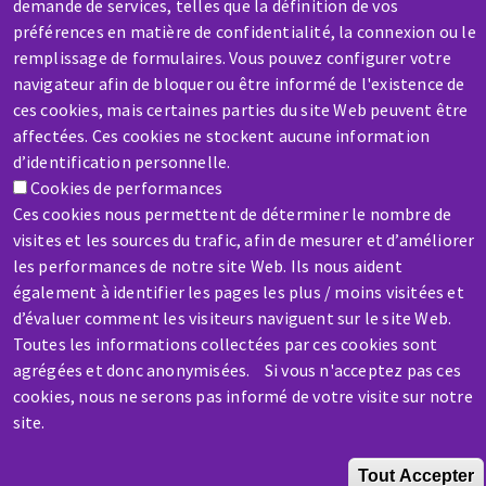
demande de services, telles que la définition de vos
préférences en matière de confidentialité, la connexion ou le
remplissage de formulaires. Vous pouvez configurer votre
SAV / RÉPARATION
navigateur afin de bloquer ou être informé de l'existence de
Une machine cassée ? En panne ?
ces cookies, mais certaines parties du site Web peuvent être
affectées. Ces cookies ne stockent aucune information
d’identification personnelle.
Contactez-nous
Cookies de performances
Ces cookies nous permettent de déterminer le nombre de
visites et les sources du trafic, afin de mesurer et d’améliorer
les performances de notre site Web. Ils nous aident
également à identifier les pages les plus / moins visitées et
d’évaluer comment les visiteurs naviguent sur le site Web.
Aller
Toutes les informations collectées par ces cookies sont
au
agrégées et donc anonymisées. Si vous n'acceptez pas ces
contenu
cookies, nous ne serons pas informé de votre visite sur notre
principal
site.
Tout Accepter