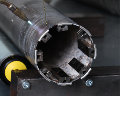
MÁQUINAS PARA USINAGEM DE
METAIS
Tronçonneuses
Scies à ruban
Perceuses
Perceuses magnétiques
Afiadores de broca
Tourets
Ponceuses
Tours à métaux
Tables