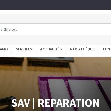
Tous les produits par gamme
DAMO
SERVICES
ACTUALITÉS
MÉDIATHÈQUE
CON
MENTAS DE DIAMANTE
FERRAMENTAS DE LA
mant
Préparation du support
poncer
Mesure et traçage
poncer carbure
Préparation de la colle
diamantées
Application de la colle
mantés
Découpe des carreaux et panne
SAV | REPARATION
ntées à profil
Pose des carreaux
tées à profil
Croisillons et cales