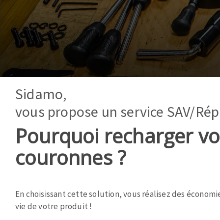
Système grands formats
Pad diamant
Scies de table
Disques à la
Table de travail
Sidamo,
vous propose un service SAV/Rép
Pourquoi recharger vo
Type
Disques auto-agrippant
de
Patins
couronnes ?
paragraphe
Disques fibre et papier
Bandes abrasives
Feuilles 230 x 280 mm
En choisissant cette solution, vous réalisez des économi
Cales à poncer et patins
vie de votre produit !
Eponges abrasive