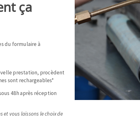
nt ça
 du formulaire à
MENTO DA SUPERFÍCIE
LIMPEZA
melles
Aspirateurs
é
velle prestation, procèdent
e
nes sont rechargeables*
elles
 sous 48h après réception
ige
 et vous laissons le choix de
ourets
ir
fin
telier