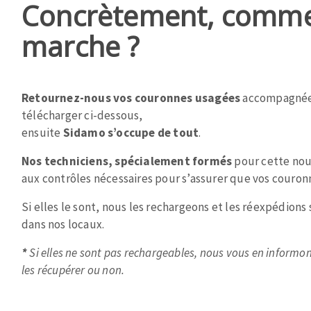
Concrètement, comme
Plateaux supports
marche ?
Retournez-nous vos couronnes usagées
accompagnées
DISCOS ABRASIVOS
TRATA
télécharger ci-dessous,
ensuite
Sidamo s’occupe de tout
.
Disques abrasifs agglomérés
Disques à la
Meules d'ébarbage
Disque intiss
Nos techniciens, spécialement formés
pour cette nou
Disques fibr
aux contrôles nécessaires pour s’assurer que vos couron
Roues à lam
Si elles le sont, nous les rechargeons et les réexpédions
Meules sur t
dans nos locaux.
Brosses
*
Si elles ne sont pas rechargeables, nous vous en informons
Meules de t
les récupérer ou non.
Feutres à pol
Bandes sans 
Rouleaux d'a