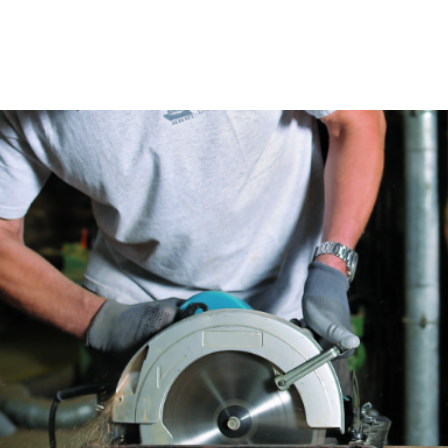
Fraises scies
Rubans
Fraise HSS
Forets métaux