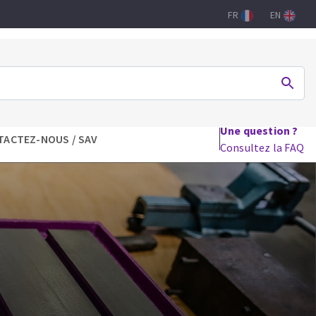
FR
EN
Une question ?
TACTEZ-NOUS / SAV
Consultez la FAQ
DRILHO
FERRAMENTAS PARA CARPINTARIA
Lames de scie circulaire
Lames de scie sauteuse
Lames de scie sabre
Mèches
aux
Fraises carbure
Fers et plaquettes
Lames de scie à ruban