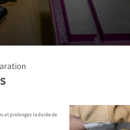
és
Système auto-nivelant à vis
melles diamantés
Système auto-nivelant à cale
Pose des joints
Nettoyage
aration
ABRASIVOS APLICADOS
s
es et prolongez la durée de