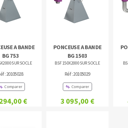
TEMENT DE SURFACE
NETTOYAGE
EUSE A BANDE
PONCEUSE A BANDE
PO
BG 753
BG 1503
melles
Aspirateurs
5X2000 SUR SOCLE
BSF 150X2000 SUR SOCLE
BS
é
e
éf : 20105028
Réf : 20105029
elles
Comparer
Comparer
ige
 294,00 €
3 095,00 €
ourets
ir
fin
telier