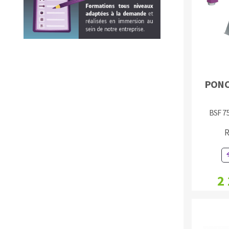
Plateaux supports
DISQUES ABRASIFS
TRAI
PONC
Disques abrasifs agglomérés
Disques à la
BSF 7
Meules d'ébarbage
Disque intiss
Disques fibr
R
Roues à lam
Meules sur t
Brosses
2
Meules de t
Feutres à pol
Bandes sans 
Rouleaux d'a