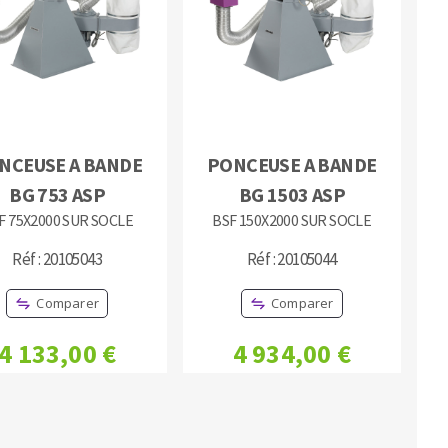
MACHINES POUR LE TRAVAIL DU
NCEUSE A BANDE
PONCEUSE A BANDE
MÉTAL
BG 753 ASP
BG 1503 ASP
F 75X2000 SUR SOCLE
BSF 150X2000 SUR SOCLE
Tronçonneuses
Scies à ruban
Réf : 20105043
Réf : 20105044
Perceuses
Comparer
Comparer
Perceuses magnétiques
Affuteurs de forets
4 133,00 €
4 934,00 €
Tourets
Ponceuses
Tours à métaux
Tables