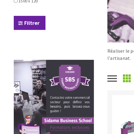
1500 x 120
Scies de table
Roues diaman
Système grands formats
Disques à la
Table de travail
Filtrer
Réaliser le 
l'artisanat.
Disques auto-agrippant
Patins
Bandes abrasives
Disques fibre et papier
Feuilles 230 x 280 mm
Cales à poncer et patins
Eponges abrasive