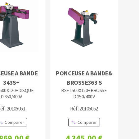
OUTILS COUPANTS
EUSE A BANDE
PONCEUSE A BANDE&
343S+
BROSSE363 S
1500X120+DISQUE
BSF 1500X120+BROSSE
D.350/400V
D.250/400V
éf : 20105051
Réf : 20105052
Comparer
Comparer
 869,00 €
4 345,00 €