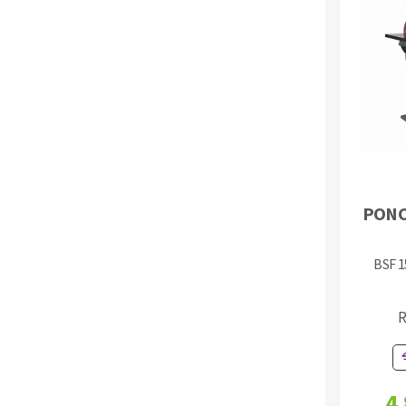
Fraises scies
Rubans
PONC
Fraise HSS
Forets métaux
BSF 
R
4