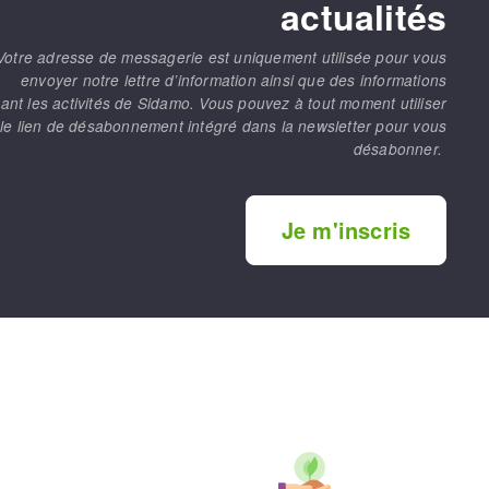
actualités
Votre adresse de messagerie est uniquement utilisée pour vous
envoyer notre lettre d’information ainsi que des informations
ant les activités de Sidamo. Vous pouvez à tout moment utiliser
le lien de désabonnement intégré dans la newsletter pour vous
désabonner.
MÁQUINAS PARA USINAGEM DE
METAIS
Je m'inscris
Tronçonneuses
Scies à ruban
Perceuses
Perceuses magnétiques
Afiadores de broca
Tourets
Ponceuses
Tours à métaux
Tables