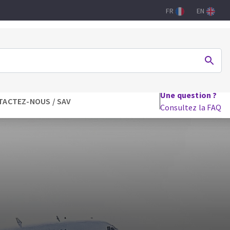
FR
EN
Une question ?
TACTEZ-NOUS / SAV
Consultez la FAQ
DRILHO
FERRAMENTAS PARA CARPINTARIA
Lames de scie circulaire
Lames de scie sauteuse
Lames de scie sabre
Mèches
aux
Fraises carbure
Fers et plaquettes
Lames de scie à ruban