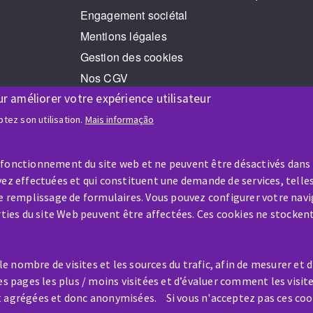
Engagement sociétal
Mentions légales
Gestion des cookies
Nos CGV
ur améliorer votre expérience utilisateur
RGPD
Jeux Concours
tez son utilisation.
Mais informação
 fonctionnement du site web et ne peuvent être désactivés dans
ez effectuées et qui constituent une demande de services, telles
le remplissage de formulaires. Vous pouvez configurer votre navi
arties du site Web peuvent être affectées. Ces cookies ne stocken
AIDE & CONTACT
Une question ? Un renseigneme
 nombre de visites et les sources du trafic, afin de mesurer et 
?
es pages les plus / moins visitées et d’évaluer comment les visit
t agrégées et donc anonymisées. Si vous n'acceptez pas ces coo
Contactez-nous