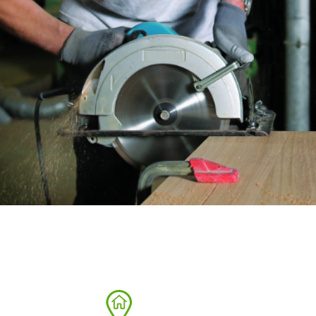
Plateaux supports
DISCOS ABRASIVOS
TRATA
Disques abrasifs agglomérés
Disques à la
Meules d'ébarbage
Disque intiss
Disques fibr
Roues à lam
Meules sur t
Brosses
Meules de t
Feutres à pol
Bandes sans 
Rouleaux d'a