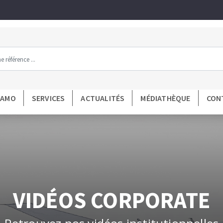
Tous les produits par gamme
DAMO
SERVICES
ACTUALITÉS
MÉDIATHÈQUE
CON
MENTAS DE DIAMANTE
FERRAMENTAS DE LA
mant
Préparation du support
poncer
Mesure et traçage
poncer carbure
Préparation de la colle
diamantées
Application de la colle
mantés
Découpe des carreaux et panne
VIDÉOS CORPORATE
ntées à profil
Pose des carreaux
és
Croisillons et cales