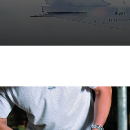
Scies de table
Roues diaman
Système grands formats
Disques à la
Table de travail
Disques auto-agrippant
Patins
Bandes abrasives
Disques fibre et papier
Feuilles 230 x 280 mm
Cales à poncer et patins
Eponges abrasive