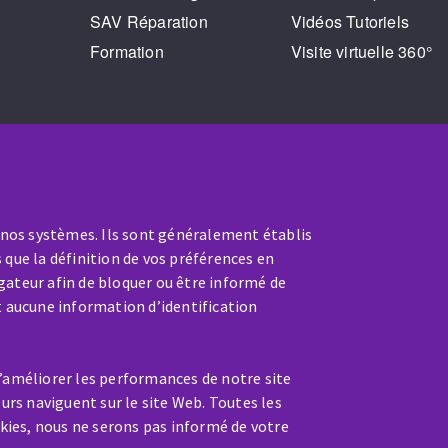
SAV Réparation
Vidéos Tutoriels
Formation
Visite virtuelle 360°
 nos systèmes. Ils sont généralement établis
 que la définition de vos préférences en
gateur afin de bloquer ou être informé de
t aucune information d’identification
SAV / RÉPARATION
nt
Une machine cassée ? En panne
d’améliorer les performances de notre site
?
eurs naviguent sur le site Web. Toutes les
kies, nous ne serons pas informé de votre
Contactez-nous