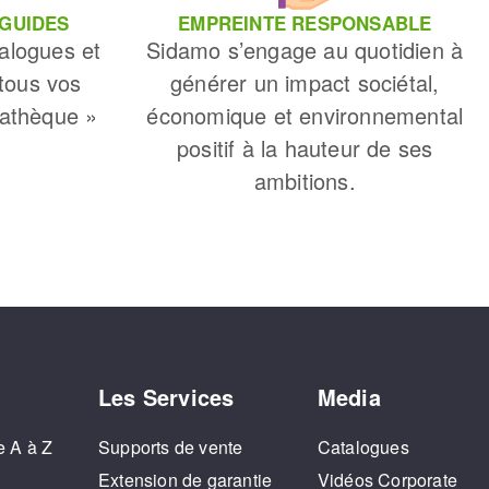
 GUIDES
EMPREINTE RESPONSABLE
alogues et
Sidamo s’engage au quotidien à
 tous vos
générer un impact sociétal,
iathèque »
économique et environnemental
positif à la hauteur de ses
ambitions.
Les Services
Media
e A à Z
Supports de vente
Catalogues
o
Extension de garantie
Vidéos Corporate