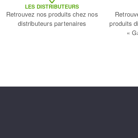
LES DISTRIBUTEURS
Retrouvez nos produits chez nos
Retrouv
distributeurs partenaires
produits d
« G
Fraises scies
Rubans
Fraise HSS
Forets métaux