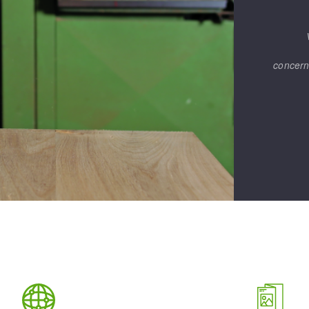
concern
MENTO DA SUPERFÍCIE
LIMPEZA
melles
Aspirateurs
é
e
elles
ige
ourets
ir
fin
telier