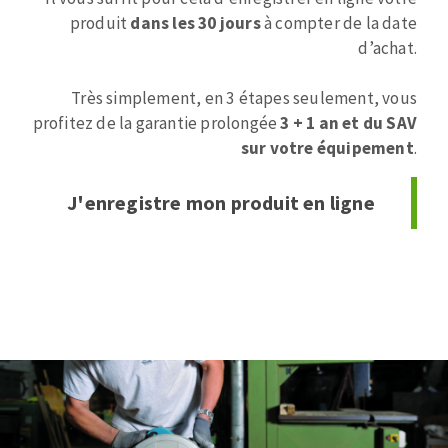
Disque intissé
produit
dans les 30 jours
à compter de la date
Disques fibre
d’achat.
Roues à lamelles
LIMPEZA
Meules sur tige
Très simplement, en 3 étapes seulement, vous
Brosses
profitez de la garantie prolongée
3 + 1 an et du SAV
Aspirateurs
Meules de tourets
sur votre équipement
.
Feutres à polir
Bandes sans fin
J'enregistre mon produit en ligne
Rouleaux d'atelier
MÁQUINAS PARA USINAGEM DE METAIS
Tronçonneuses
Scies à ruban
Perceuses
Perceuses magnétiques
FERRAMENTAS DE CORTE
Afiadores de broca
Tourets