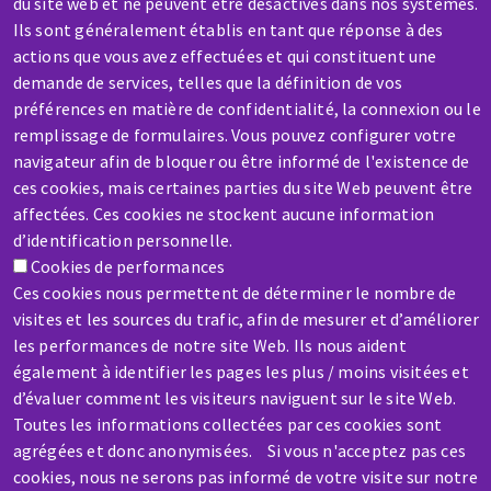
du site web et ne peuvent être désactivés dans nos systèmes.
Une question ? Un renseignement ?
Ils sont généralement établis en tant que réponse à des
actions que vous avez effectuées et qui constituent une
demande de services, telles que la définition de vos
Contactez-nous
préférences en matière de confidentialité, la connexion ou le
remplissage de formulaires. Vous pouvez configurer votre
navigateur afin de bloquer ou être informé de l'existence de
ces cookies, mais certaines parties du site Web peuvent être
affectées. Ces cookies ne stockent aucune information
d’identification personnelle.
SAV / RÉPARATION
Cookies de performances
Une machine cassée ? En panne ?
Ces cookies nous permettent de déterminer le nombre de
visites et les sources du trafic, afin de mesurer et d’améliorer
les performances de notre site Web. Ils nous aident
Contactez-nous
également à identifier les pages les plus / moins visitées et
d’évaluer comment les visiteurs naviguent sur le site Web.
Toutes les informations collectées par ces cookies sont
agrégées et donc anonymisées. Si vous n'acceptez pas ces
cookies, nous ne serons pas informé de votre visite sur notre