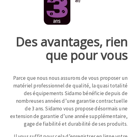
Mèches
Pose des joints
ABRASIVOS APLICADOS
Fraises carbure
Nettoyage
Fers et plaquettes
Disques auto-agrippant
Lames de scie à ruban
Patins
Des avantages, rien
Bandes abrasives
que pour vous
Disques fibre et papier
DISCOS ABRASIVOS
Feuilles 230 x 280 mm
Cales à poncer et patins
Parce que nous nous assurons de vous proposer un
Disques abrasifs agglomérés
Plateaux supports
matériel professionnel de qualité, la quasi totalité
Meules d'ébarbage
Eponges abrasive
des équipements Sidamo bénéficie depuis de
nombreuses années d’une garantie contractuelle
de 3 ans. Sidamo vous propose désormais une
TRATAMENTO DA SUPERFÍCIE
extension de garantie d’une année supplémentaire,
gage de fiabilité et durabilité de ses produits.
Disques à lamelles
Il vous suffit pour cela d’enregistrer en ligne votre