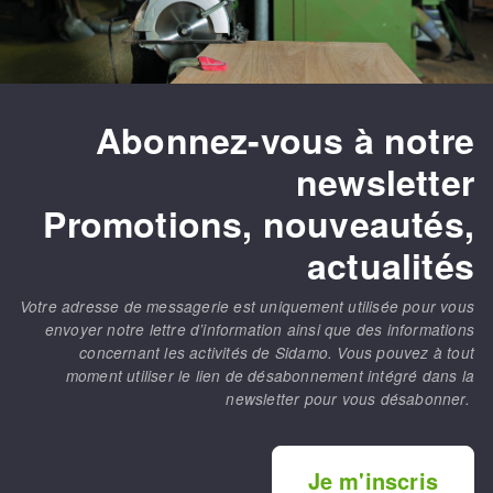
Fraises scies
Ponceuses
Rubans
Tours à métaux
Fraise HSS
Tables
Forets métaux
Abonnez-vous à notre
newsletter
Promotions, nouveautés,
actualités
Votre adresse de messagerie est uniquement utilisée pour vous
envoyer notre lettre d’information ainsi que des informations
concernant les activités de Sidamo. Vous pouvez à tout
moment utiliser le lien de désabonnement intégré dans la
newsletter pour vous désabonner.
Je m'inscris