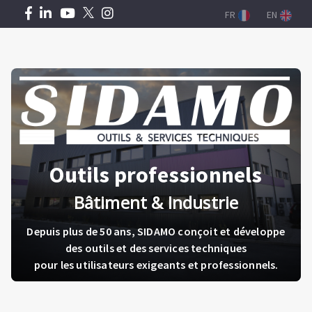
Passar
FR
EN
para
o
conteúdo
Type
Zone
principal
de
de
paragraphe
texte
Outils professionnels
Bâtiment & Industrie
Depuis plus de 50 ans, SIDAMO conçoit et développe
des outils et des services techniques
pour les utilisateurs exigeants et professionnels.