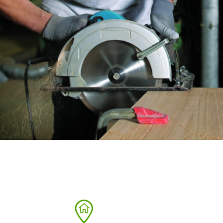
Fraises scies
Rubans
Fraise HSS
Forets métaux