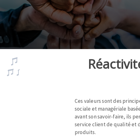
tées à profil
Système auto-nivelant à cale
melles diamantés
Système auto-nivelant à vis
Pose des joints
Nettoyage
Réactivi
Zone
de
ABRASIVOS APLICADOS
texte
Ces valeurs sont des princip
sociale et managériale basée
avant son savoir-faire, ils
service client de qualité et 
produits.