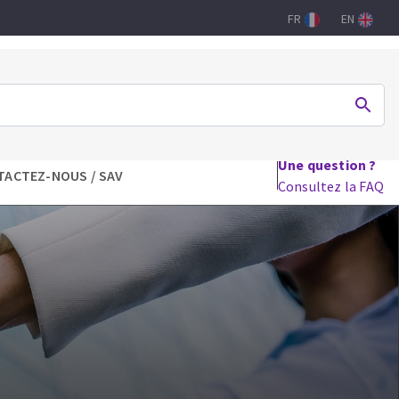
FR
EN
Une question ?
TACTEZ-NOUS / SAV
Consultez la FAQ
DRILHO
FERRAMENTAS PARA CARPINTARIA
Lames de scie circulaire
Lames de scie sauteuse
Lames de scie sabre
Mèches
aux
Fraises carbure
Fers et plaquettes
Lames de scie à ruban