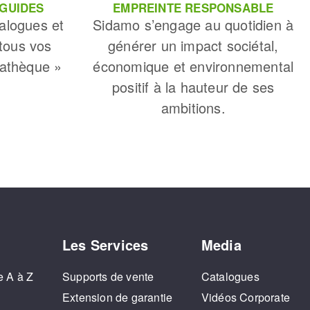
 GUIDES
EMPREINTE RESPONSABLE
alogues et
Sidamo s’engage au quotidien à
 tous vos
générer un impact sociétal,
iathèque »
économique et environnemental
positif à la hauteur de ses
ambitions.
Les Services
Media
e A à Z
Supports de vente
Catalogues
o
Extension de garantie
Vidéos Corporate