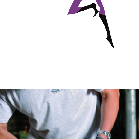
Eponges abrasive
DISCOS ABRASIVOS
TRATA
Disques abrasifs agglomérés
Disques à la
Meules d'ébarbage
Disque intiss
Disques fibr
Roues à lam
Meules sur t
Brosses
Meules de t
Feutres à pol
Bandes sans 
Rouleaux d'a