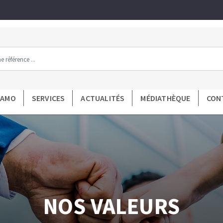
Tous les produits par gamme
DAMO
SERVICES
ACTUALITÉS
MÉDIATHÈQUE
CON
MENTAS DE DIAMANTE
FERRAMENTAS DE LA
mant
Préparation du support
poncer
Mesure et traçage
poncer carbure
Préparation de la colle
diamantées
Application de la colle
mantés
Découpe des carreaux et panne
NOS VALEURS
ntées à profil
Pose des carreaux
és
Croisillons et cales