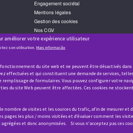
Engagement sociétal
Mentions légales
Gestion des cookies
Nos CGV
ur améliorer votre expérience utilisateur
RGPD
Jeux Concours
tez son utilisation.
Mais informação
 fonctionnement du site web et ne peuvent être désactivés dans
ez effectuées et qui constituent une demande de services, telles
le remplissage de formulaires. Vous pouvez configurer votre navi
arties du site Web peuvent être affectées. Ces cookies ne stocken
AIDE & CONTACT
Une question ? Un renseigneme
 nombre de visites et les sources du trafic, afin de mesurer et 
?
es pages les plus / moins visitées et d’évaluer comment les visit
t agrégées et donc anonymisées. Si vous n'acceptez pas ces coo
Contactez-nous