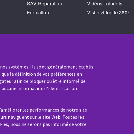
SAV Réparation
Vidéos Tutoriels
Formation
Visite virtuelle 360°
 nos systèmes. Ils sont généralement établis
 que la définition de vos préférences en
gateur afin de bloquer ou être informé de
t aucune information d’identification
SAV / RÉPARATION
nt
Une machine cassée ? En panne
d’améliorer les performances de notre site
?
eurs naviguent sur le site Web. Toutes les
kies, nous ne serons pas informé de votre
Contactez-nous