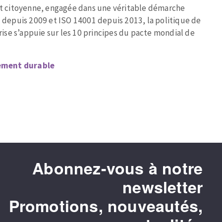
 et citoyenne, engagée dans une véritable démarche
1 depuis 2009 et ISO 14001 depuis 2013, la politique de
se s’appuie sur les 10 principes du pacte mondial de
ement durable
MÁQUINAS PARA USINAGEM DE
METAIS
Tronçonneuses
Scies à ruban
Perceuses
Perceuses magnétiques
Abonnez-vous à notre
Afiadores de broca
newsletter
Tourets
Ponceuses
Promotions, nouveautés,
Tours à métaux
Tables