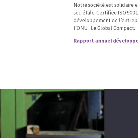
Notre société est solidaire
sociétale. Certifiée ISO 900
développement de l’entrepri
l’ONU : Le Global Compact.
Rapport annuel développ
MENTO DA SUPERFÍCIE
LIMPEZA
melles
Aspirateurs
é
e
elles
ige
ourets
ir
fin
telier