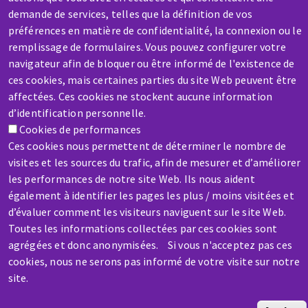
demande de services, telles que la définition de vos
préférences en matière de confidentialité, la connexion ou le
remplissage de formulaires. Vous pouvez configurer votre
SAV / RÉPARATION
navigateur afin de bloquer ou être informé de l'existence de
ces cookies, mais certaines parties du site Web peuvent être
Une machine cassée ? En panne ?
affectées. Ces cookies ne stockent aucune information
d’identification personnelle.
Contactez-nous
Cookies de performances
Ces cookies nous permettent de déterminer le nombre de
visites et les sources du trafic, afin de mesurer et d’améliorer
les performances de notre site Web. Ils nous aident
également à identifier les pages les plus / moins visitées et
d’évaluer comment les visiteurs naviguent sur le site Web.
Passar
Toutes les informations collectées par ces cookies sont
para
agrégées et donc anonymisées. Si vous n'acceptez pas ces
o
cookies, nous ne serons pas informé de votre visite sur notre
conteúdo
site.
principal