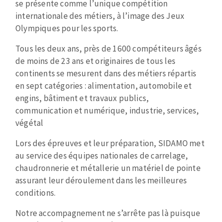
Disque intissé
se présente comme l’unique compétition
Disques fibre
internationale des métiers, à l’image des Jeux
Olympiques pour les sports.
Roues à lamelles
LIMPEZA
Meules sur tige
Tous les deux ans, près de 1600 compétiteurs âgés
Brosses
de moins de 23 ans et originaires de tous les
Aspirateurs
Meules de tourets
continents se mesurent dans des métiers répartis
Feutres à polir
en sept catégories : alimentation, automobile et
engins, bâtiment et travaux publics,
Bandes sans fin
communication et numérique, industrie, services,
Rouleaux d'atelier
végétal
MÁQUINAS PARA USINAGEM DE METAIS
Lors des épreuves et leur préparation, SIDAMO met
Tronçonneuses
au service des équipes nationales de carrelage,
Scies à ruban
chaudronnerie et métallerie un matériel de pointe
Perceuses
assurant leur déroulement dans les meilleures
conditions.
Perceuses magnétiques
FERRAMENTAS DE CORTE
Afiadores de broca
Notre accompagnement ne s’arrête pas là puisque
Tourets