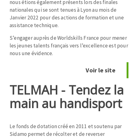
nous étions également présents lors des finales
Fraises scies
Ponceuses
nationales qui se sont tenues à Lyon au mois de
Rubans
Tours à métaux
Janvier 2022 pour des actions de formation et une
Fraise HSS
assistance technique.
Tables
Forets métaux
S’engager auprès de Worldskills France pour mener
les jeunes talents français vers l’excellence est pour
nous une évidence.
Voir le site
TELMAH - Tendez la
main au handisport
Le fonds de dotation créé en 2011 et soutenu par
Sidamo permet de récolter et de reverser