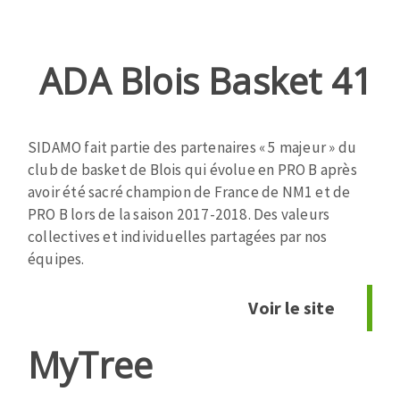
ADA Blois Basket 41
Zone
de
texte
SIDAMO fait partie des partenaires « 5 majeur » du
club de basket de Blois qui évolue en PRO B après
avoir été sacré champion de France de NM1 et de
PRO B lors de la saison 2017-2018. Des valeurs
collectives et individuelles partagées par nos
équipes.
Voir le site
MyTree