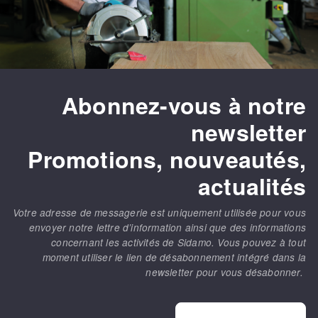
Mèches
Pose des joints
ABRASIVOS APLICADOS
Fraises carbure
Nettoyage
Fers et plaquettes
Disques auto-agrippant
Lames de scie à ruban
Patins
Abonnez-vous à notre
Disques fibre et papier
newsletter
Bandes abrasives
DISCOS ABRASIVOS
Feuilles 230 x 280 mm
Promotions, nouveautés,
Cales à poncer et patins
actualités
Disques abrasifs agglomérés
Eponges abrasive
Meules d'ébarbage
Plateaux supports
Votre adresse de messagerie est uniquement utilisée pour vous
envoyer notre lettre d’information ainsi que des informations
concernant les activités de Sidamo. Vous pouvez à tout
moment utiliser le lien de désabonnement intégré dans la
TRATAMENTO DA SUPERFÍCIE
newsletter pour vous désabonner.
Disques à lamelles