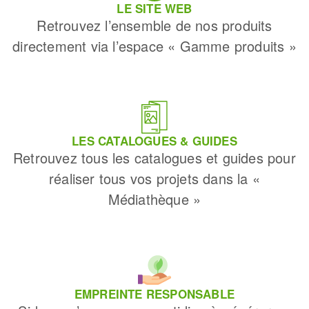
LE SITE WEB
Fraises scies
Ponceuses
Retrouvez l’ensemble de nos produits
Rubans
Tours à métaux
directement via l’espace « Gamme produits »
Fraise HSS
Tables
Forets métaux
LES CATALOGUES & GUIDES
Retrouvez tous les catalogues et guides pour
réaliser tous vos projets dans la «
Médiathèque »
EMPREINTE RESPONSABLE