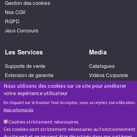
Gestion des cookies
Nos CGV
RGPD
Jeux Concours
Les Services
Media
Supports de vente
Catalogues
Extension de garantie
Vidéos Corporate
SAV Réparation
Vidéos Tutoriels
Nous utilisons des cookies sur ce site pour améliorer
Formation
Visite virtuelle 360°
votre expérience utilisateur
En cliquant sur le bouton Tout Accepter, vous acceptez son utilisation.
Mais informação
Cookies strictement nécessaires
Ces cookies sont strictement nécessaires au fonctionnement
du site web et ne peuvent être désactivés dans nos systèmes.