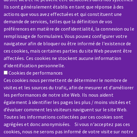
AIDE & CONTACT
Ils sont généralement établis en tant que réponse à des
Une question ? Un renseignement ?
actions que vous avez effectuées et qui constituent une
demande de services, telles que la définition de vos
préférences en matière de confidentialité, la connexion ou le
Contactez-nous
remplissage de formulaires. Vous pouvez configurer votre
navigateur afin de bloquer ou être informé de l'existence de
ces cookies, mais certaines parties du site Web peuvent être
affectées. Ces cookies ne stockent aucune information
d’identification personnelle.
Cookies de performances
SAV / RÉPARATION
Ces cookies nous permettent de déterminer le nombre de
Une machine cassée ? En panne ?
visites et les sources du trafic, afin de mesurer et d’améliorer
les performances de notre site Web. Ils nous aident
également à identifier les pages les plus / moins visitées et
Contactez-nous
d’évaluer comment les visiteurs naviguent sur le site Web.
Toutes les informations collectées par ces cookies sont
agrégées et donc anonymisées. Si vous n'acceptez pas ces
cookies, nous ne serons pas informé de votre visite sur notre