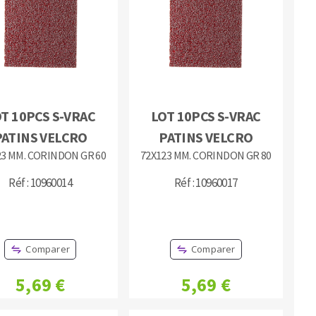
MACHINES POUR LE TRAVAIL DU
T 10PCS S-VRAC
LOT 10PCS S-VRAC
MÉTAL
PATINS VELCRO
PATINS VELCRO
23 MM. CORINDON GR 60
72X123 MM. CORINDON GR 80
Tronçonneuses
Scies à ruban
Réf : 10960014
Réf : 10960017
Perceuses
Perceuses magnétiques
Affuteurs de forets
Comparer
Comparer
Tourets
Ponceuses
5,69 €
5,69 €
Tours à métaux
Tables