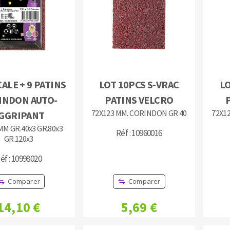
TEMENT DE SURFACE
NETTOYAGE
CALE + 9 PATINS
LOT 10PCS S-VRAC
LO
INDON AUTO-
PATINS VELCRO
melles
Aspirateurs
72X123 MM. CORINDON GR 40
72X1
GGRIPANT
é
MM GR.40x3 GR.80x3
e
Réf : 10960016
GR.120x3
elles
éf : 10998020
ige
Comparer
Comparer
ourets
ir
14,10 €
5,69 €
fin
telier