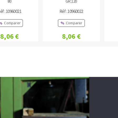
80
GR.120
éf : 10960021
Réf : 10960022
Comparer
Comparer
8,06 €
8,06 €