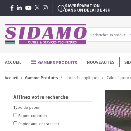
SAV/RÉPARATION
DANS UN DELAI DE 48H
EXTENSION DE GARANTIE
3 + 1 AN
GRATUITE
NOTRE SERVICE DE
FORMATIONS
EXCLUSIVES
SAV/RÉPARATION
DANS UN DELAI DE 48H
Menu
ACCUEIL
NOUVEAUTÉS
SI
GAMMES PRODUITS
MACHINES POUR LE BATIMENT
O
-
Meuleuses angulaires
Disques dia
Accueil
Gamme Produits
abrasifs appliques
Cales à ponce
Professionnel
Découpeuses
Assiettes à 
Surfaceuses à béton
Plateaux à 
Affinez votre recherche
Carotteuses
Couronnes 
Type de papier
Coupe carreaux manuels
Trépans dia
Papier corindon
Malaxeur
Meules diama
Papier anti-encrassant
Scies de carrelage
Pad diamant