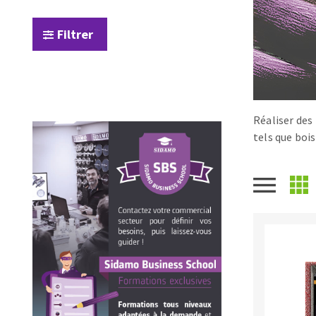
Scies de table
Roues diaman
Système grands formats
Disques à la
Filtrer
Table de travail
Réaliser des
tels que bois
Disques auto-agrippant
Patins
Bandes abrasives
Disques fibre et papier
Feuilles 230 x 280 mm
Cales à poncer et patins
Eponges abrasive