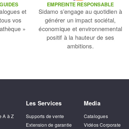
 GUIDES
EMPREINTE RESPONSABLE
alogues et
Sidamo s’engage au quotidien à
 tous vos
générer un impact sociétal,
iathèque »
économique et environnemental
positif à la hauteur de ses
ambitions.
Les Services
Media
e A à Z
Supports de vente
Catalogues
o
Extension de garantie
Vidéos Corporate