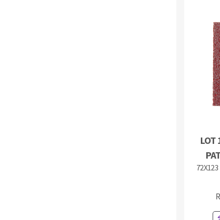
Fraises scies
Rubans
Fraise HSS
Forets métaux
LOT 
PA
72X123
R