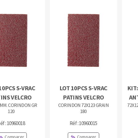
OUTILS COUPANTS
10PCS S-VRAC
LOT 10PCS S-VRAC
KIT
TINS VELCRO
PATINS VELCRO
AN
 MM. CORINDON GR
CORINDON 72X123 GRAIN
72X12
120
180
éf : 10960018
Réf : 10960015
Comparer
Comparer