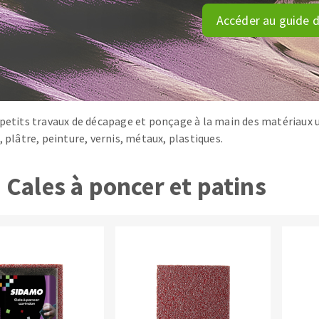
tées à profil
Système auto-nivelant à cale
Accéder au guide d
melles diamantés
Système auto-nivelant à vis
Pose des joints
Nettoyage
 petits travaux de décapage et ponçage à la main des matériaux ut
, plâtre, peinture, vernis, métaux, plastiques.
ABRASIFS APPLIQUÉS
Cales à poncer et patins