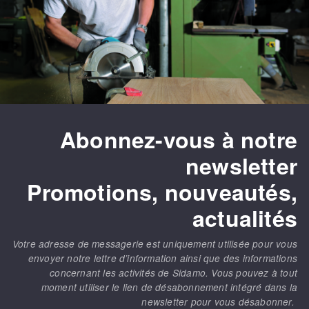
Mèches
Pose des joints
ABRASIVOS APLICADOS
Fraises carbure
Nettoyage
Fers et plaquettes
Disques auto-agrippant
Lames de scie à ruban
Patins
Bandes abrasives
Disques fibre et papier
Abonnez-vous à notre
DISCOS ABRASIVOS
Feuilles 230 x 280 mm
newsletter
Cales à poncer et patins
Disques abrasifs agglomérés
Plateaux supports
Promotions, nouveautés,
Meules d'ébarbage
Eponges abrasive
actualités
Votre adresse de messagerie est uniquement utilisée pour vous
TRATAMENTO DA SUPERFÍCIE
envoyer notre lettre d’information ainsi que des informations
concernant les activités de Sidamo. Vous pouvez à tout
moment utiliser le lien de désabonnement intégré dans la
Disques à lamelles
newsletter pour vous désabonner.