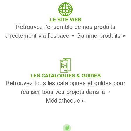
Fraises scies
Ponceuses
Rubans
Tours à métaux
LE SITE WEB
Fraise HSS
Tables
Retrouvez l’ensemble de nos produits
Forets métaux
directement via l’espace « Gamme produits »
LES CATALOGUES & GUIDES
Retrouvez tous les catalogues et guides pour
réaliser tous vos projets dans la «
Médiathèque »