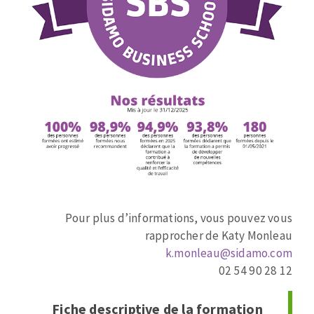
Fraises scies
Ponceuses
Rubans
Tours à métaux
Fraise HSS
Tables
Forets métaux
Image
Zone
de
Pour plus d’informations, vous pouvez vous
texte
rapprocher de Katy Monleau
k.monleau@sidamo.com
02 54 90 28 12
Fiche descriptive de la formation