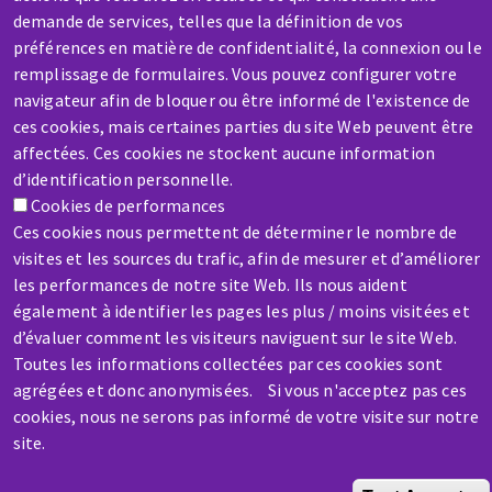
demande de services, telles que la définition de vos
SAV / RÉPARATION
préférences en matière de confidentialité, la connexion ou le
Une machine cassée ? En panne ?
remplissage de formulaires. Vous pouvez configurer votre
navigateur afin de bloquer ou être informé de l'existence de
Contactez-nous
ces cookies, mais certaines parties du site Web peuvent être
affectées. Ces cookies ne stockent aucune information
d’identification personnelle.
Cookies de performances
Ces cookies nous permettent de déterminer le nombre de
visites et les sources du trafic, afin de mesurer et d’améliorer
les performances de notre site Web. Ils nous aident
également à identifier les pages les plus / moins visitées et
d’évaluer comment les visiteurs naviguent sur le site Web.
Toutes les informations collectées par ces cookies sont
Aller
agrégées et donc anonymisées. Si vous n'acceptez pas ces
au
cookies, nous ne serons pas informé de votre visite sur notre
contenu
site.
principal