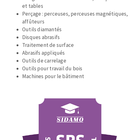
Disque intissé
et tables
Disques fibre
Perçage : perceuses, perceuses magnétiques,
Roues à lamelles
affûteurs
NETTOYAGE
Meules sur tige
Outils diamantés
Brosses
Disques abrasifs
Aspirateurs
Meules de tourets
Traitement de surface
Abrasifs appliqués
Feutres à polir
Outils de carrelage
Bandes sans fin
Outils pour travail du bois
Rouleaux d'atelier
Machines pour le bâtiment
MACHINES POUR LE TRAVAIL DU MÉTAL
Tronçonneuses
Scies à ruban
Perceuses
Perceuses magnétiques
OUTILS COUPANTS
Affuteurs de forets
Tourets