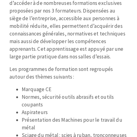
Mèches
de
d’accéder à de nombreuses formations exclusives
Pose des joints
ABRASIFS APPLIQUÉS
paragraphe
proposées par nos 3 formateurs. Dispensées au
Fraises carbure
Nettoyage
siège de l’entreprise, accessible aux personnes à
Fers et plaquettes
mobilité réduite, elles permettent d’acquérir des
Disques auto-agrippant
Lames de scie à ruban
connaissances générales, normatives et techniques
Patins
mais aussi de développer les compétences
Disques fibre et papier
apprenants. Cet apprentissage est appuyé par une
Bandes abrasives
large partie pratique dans nos salles d’essais.
DISQUES ABRASIFS
Feuilles 230 x 280 mm
Les programmes de formation sont regroupés
Cales à poncer et patins
autour des thèmes suivants :
Disques abrasifs agglomérés
Eponges abrasive
Meules d'ébarbage
Plateaux supports
Marquage CE
Normes, sécurité outils abrasifs et outils
coupants
TRAITEMENT DE SURFACE
Aspirateurs
Présentation
des
Machines pour le travail du
métal
Disques à lamelles
Sciage du métal : scies à ruban, tronçonneuses