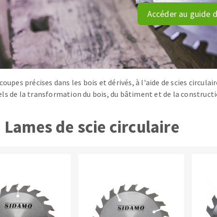
tées à profil
Système auto-nivelant à cale
Accéder au guide d
melles diamantés
Système auto-nivelant à vis
Pose des joints
Nettoyage
coupes précises dans les bois et dérivés, à l'aide de scies circulai
ls de la transformation du bois, du bâtiment et de la constructi
ABRASIFS APPLIQUÉS
Lames de scie circulaire