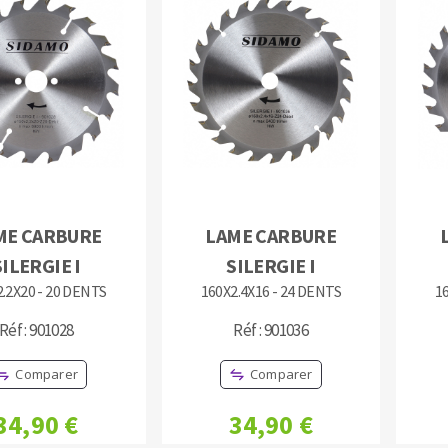
OUTILS COUPANTS
ME CARBURE
LAME CARBURE
SILERGIE I
SILERGIE I
.2X20 - 20 DENTS
160X2.4X16 - 24 DENTS
1
Réf : 901028
Réf : 901036
Comparer
Comparer
34,90 €
34,90 €