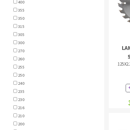
400
Eponges abrasive
355
350
315
305
300
DISQUES ABRASIFS
TRAI
LA
270
Disques abrasifs agglomérés
Disques à la
260
125X2.
Meules d'ébarbage
Disque intiss
255
Disques fibr
250
Roues à lam
240
Meules sur t
235
Brosses
230
Meules de t
216
Feutres à pol
210
Bandes sans 
200
Rouleaux d'a