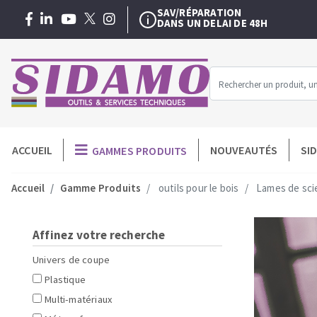
SAV/RÉPARATION
DANS UN DELAI DE 48H
EXTENSION DE GARANTIE
3 + 1 AN
GRATUITE
NOTRE SERVICE DE
FORMATIONS
EXCLUSIVES
SAV/RÉPARATION
DANS UN DELAI DE 48H
Menu
ACCUEIL
NOUVEAUTÉS
SI
GAMMES PRODUITS
MACHINES POUR LE BATIMENT
O
-
Meuleuses angulaires
Disques dia
Accueil
Gamme Produits
outils pour le bois
Lames de scie
Professionnel
Découpeuses
Assiettes à 
Surfaceuses à béton
Plateaux à 
Affinez votre recherche
Carotteuses
Couronnes 
Univers de coupe
Coupe carreaux manuels
Trépans dia
Plastique
Malaxeur
Meules diama
Multi-matériaux
Scies de carrelage
Pad diamant