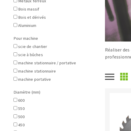
Métaux ferreux
Scies de table
Roues diaman
Bois massif
Système grands formats
Disques à la
Bois et dérivés
Table de travail
Aluminium
Pour machine
scie de chantier
Réaliser des 
scie à bûches
professionne
machine stationnaire / portative
machine stationnaire
Disques auto-agrippant
machine portative
Patins
Diamètre (mm)
Bandes abrasives
600
Disques fibre et papier
550
Feuilles 230 x 280 mm
500
Cales à poncer et patins
450
Plateaux supports