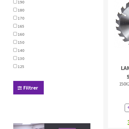
190
180
170
165
160
150
140
Fraises scies
130
Rubans
125
LA
Fraise HSS
Forets métaux
150X2
Filtrer