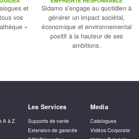
 GUIDES
EMPREINTE RESPONSABLE
alogues et
Sidamo s’engage au quotidien à
 tous vos
générer un impact sociétal,
iathèque »
économique et environnemental
positif à la hauteur de ses
ambitions.
Les Services
Media
e A à Z
Supports de vente
Catalogues
o
Extension de garantie
Vidéos Corporate