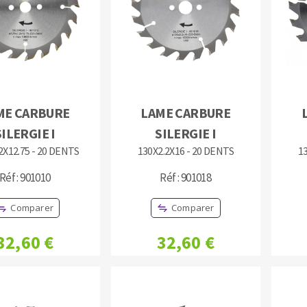
TEMENT DE SURFACE
NETTOYAGE
ME CARBURE
LAME CARBURE
SILERGIE I
SILERGIE I
melles
Aspirateurs
2X12.75 - 20 DENTS
130X2.2X16 - 20 DENTS
1
é
e
Réf : 901010
Réf : 901018
elles
Comparer
Comparer
ige
32,60 €
32,60 €
ourets
ir
fin
telier