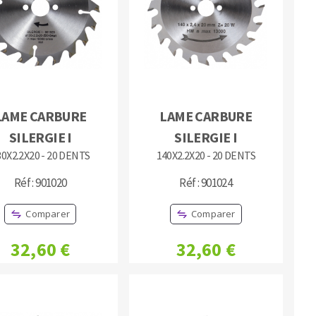
MACHINES POUR LE TRAVAIL DU
LAME CARBURE
LAME CARBURE
MÉTAL
SILERGIE I
SILERGIE I
30X2.2X20 - 20 DENTS
140X2.2X20 - 20 DENTS
Tronçonneuses
Scies à ruban
Réf : 901020
Réf : 901024
Perceuses
Comparer
Comparer
Perceuses magnétiques
Affuteurs de forets
32,60 €
32,60 €
Tourets
Ponceuses
Tours à métaux
Tables