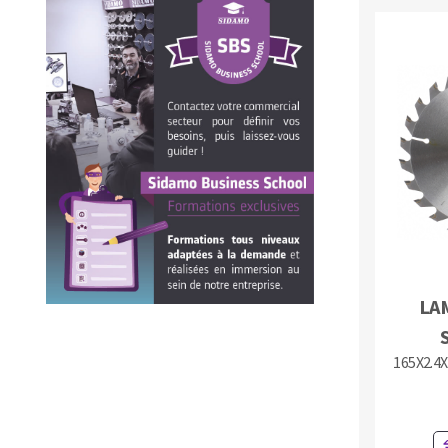
LA
165X2.4X