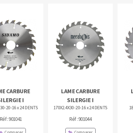
ME CARBURE
LAME CARBURE
SILERGIE I
SILERGIE I
30-20-16 x 24 DENTS
170X2.4X30-20-16 x 24 DENTS
1
Réf : 901041
Réf : 901044
Comparer
Comparer