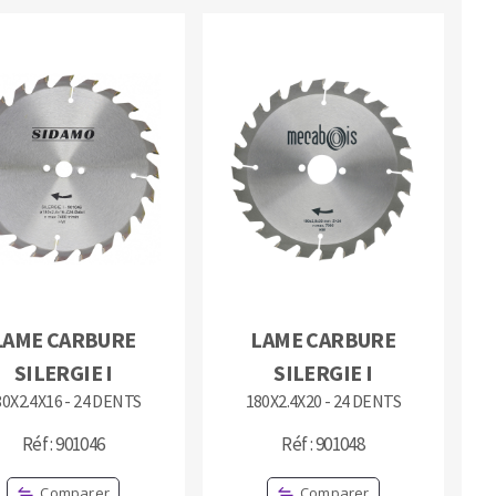
LAME CARBURE
LAME CARBURE
SILERGIE I
SILERGIE I
80X2.4X16 - 24 DENTS
180X2.4X20 - 24 DENTS
Réf : 901046
Réf : 901048
Comparer
Comparer