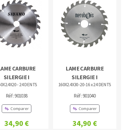
LAME CARBURE
LAME CARBURE
SILERGIE I
SILERGIE I
60X2.4X20 - 24 DENTS
160X2.4X30-20-16 x 24 DENTS
Réf : 901038
Réf : 901040
Comparer
Comparer
34,90 €
34,90 €