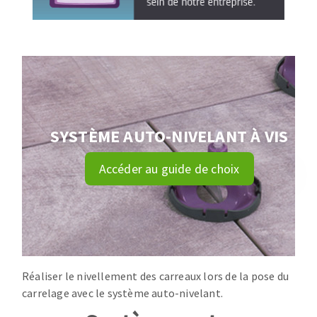
Mèches
Pose des joints
ABRASIFS APPLIQUÉS
Fraises carbure
Nettoyage
Fers et plaquettes
Disques auto-agrippant
Lames de scie à ruban
Patins
Bandes abrasives
Disques fibre et papier
SYSTÈME AUTO-NIVELANT À VIS
DISQUES ABRASIFS
Feuilles 230 x 280 mm
Cales à poncer et patins
Accéder au guide de choix
Disques abrasifs agglomérés
Plateaux supports
Meules d'ébarbage
Eponges abrasive
TRAITEMENT DE SURFACE
Réaliser le nivellement des carreaux lors de la pose du
carrelage avec le système auto-nivelant.
Disques à lamelles