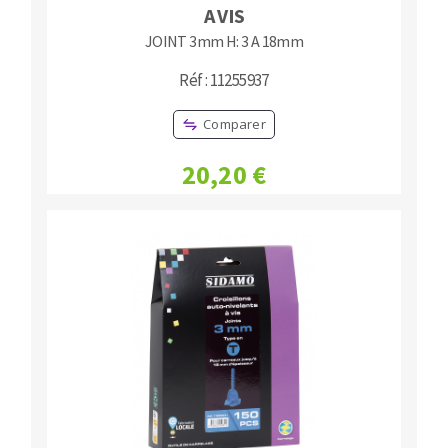
A VIS
JOINT 3mm H: 3 A 18mm
Réf : 11255937
Comparer
20,20 €