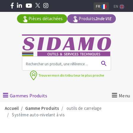
FR
EN
Pièces détachées
Produits
2nde VIE
Tous les produits par gamme
Trouver mon
distributeur le plus proche
MACHINES POUR LE BATIMENT
Meuleuses angulaires
Gammes Produits
Menu
Découpeuses
Accueil
Gamme Produits
outils de carrelage
Surfaceuses à béton
Système auto-nivelant à vis
Carotteuses
OUTILS DIAMANTÉS
Coupe carreaux manuels