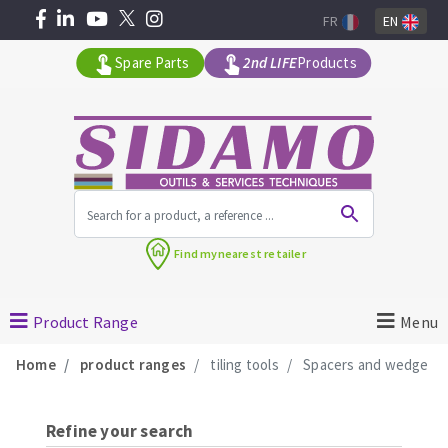
FR
EN
Spare Parts
2nd LIFE
Products
All products by range
Find my
nearest retailer
MACHINERY FOR BUILDING
Product Range
Menu
Angle grinders
Home
product ranges
tiling tools
Spacers and wedge
Petrol saws
Surfaceuses à béton
core-drilling machines
Refine your search
DIAMOND TOOLS