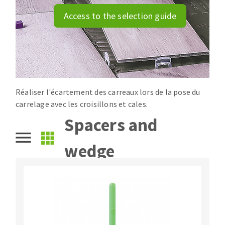
Drill bits
Laying grouts
Access to the selection guide
ABRASIVES APPLIED
Router bits
Clean-up
Knives
Quick stick sanding disks
Band saw blades
Sanding pad
Sanding disks
Réaliser l'écartement des carreaux lors de la pose du
Sanding belts
carrelage avec les croisillons et cales.
ABRASIVE DISCS
Sanding sheets 230 x 280 mm
Spacers and
Sanding pad
Agglomerated abrasive disks
Sanding sponge
wedge
Grinding disks
Plateaux supports
ABRASIVE DISKS
Flap disks