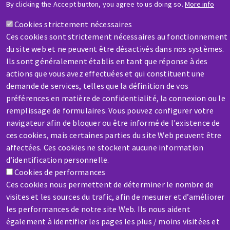
By clicking the Accept button, you agree to us doing so.
More info
HELP & CONTACT
A question? Information about?
Cookies strictement nécessaires
Ces cookies sont strictement nécessaires au fonctionnement
du site web et ne peuvent être désactivés dans nos systèmes.
Contact-us
Ils sont généralement établis en tant que réponse à des
actions que vous avez effectuées et qui constituent une
demande de services, telles que la définition de vos
préférences en matière de confidentialité, la connexion ou le
remplissage de formulaires. Vous pouvez configurer votre
navigateur afin de bloquer ou être informé de l'existence de
SERVICE / REPAIR
ces cookies, mais certaines parties du site Web peuvent être
affectées. Ces cookies ne stockent aucune information
A broken machine? Out of order?
d’identification personnelle.
Cookies de performances
Contact-us
Ces cookies nous permettent de déterminer le nombre de
visites et les sources du trafic, afin de mesurer et d’améliorer
les performances de notre site Web. Ils nous aident
également à identifier les pages les plus / moins visitées et