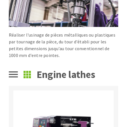
Drill bits
Laying grouts
ABRASIVES APPLIED
Router bits
Clean-up
Knives
Quick stick sanding disks
Band saw blades
Réaliser l'usinage de pièces métalliques ou plastiques
Sanding pad
par tournage de la pièce, du tour d'établi pour les
Sanding belts
petites dimensions jusqu'au tour conventionnel de
Sanding disks
1000 mm d'entre pointes.
ABRASIVE DISCS
Sanding sheets 230 x 280 mm
Sanding pad
engine lathes
Agglomerated abrasive disks
Sanding sponge
Grinding disks
Plateaux supports
ABRASIVE DISKS
Flap disks