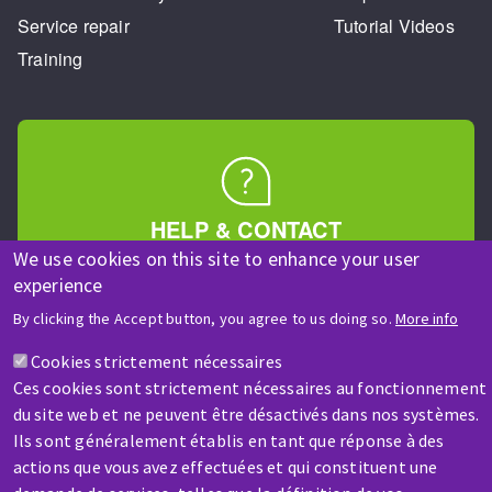
Service repair
Tutorial Videos
Training
HELP & CONTACT
A question? Information about?
We use cookies on this site to enhance your user
experience
By clicking the Accept button, you agree to us doing so.
More info
Contact-us
Cookies strictement nécessaires
Ces cookies sont strictement nécessaires au fonctionnement
du site web et ne peuvent être désactivés dans nos systèmes.
Ils sont généralement établis en tant que réponse à des
actions que vous avez effectuées et qui constituent une