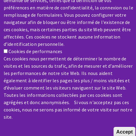
SERVICE / REPAIR
demande de services, telles que la définition de vos
préférences en matière de confidentialité, la connexion ou le
A broken machine? Out of order?
remplissage de formulaires. Vous pouvez configurer votre
navigateur afin de bloquer ou être informé de l'existence de
Contact-us
ces cookies, mais certaines parties du site Web peuvent être
affectées. Ces cookies ne stockent aucune information
d’identification personnelle.
Cookies de performances
Ces cookies nous permettent de déterminer le nombre de
visites et les sources du trafic, afin de mesurer et d’améliorer
Skip
les performances de notre site Web. Ils nous aident
to
également à identifier les pages les plus / moins visitées et
main
d’évaluer comment les visiteurs naviguent sur le site Web.
content
Toutes les informations collectées par ces cookies sont
agrégées et donc anonymisées. Si vous n'acceptez pas ces
cookies, nous ne serons pas informé de votre visite sur notre
site.
Accept