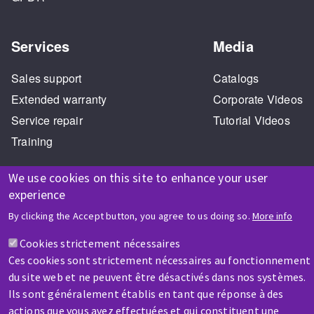
Services
Media
Sales support
Catalogs
Extended warranty
Corporate Videos
Service repair
Tutorial Videos
Training
We use cookies on this site to enhance your user
experience
By clicking the Accept button, you agree to us doing so.
More info
Cookies strictement nécessaires
HELP & CONTACT
Ces cookies sont strictement nécessaires au fonctionnement
A question? Information about?
du site web et ne peuvent être désactivés dans nos systèmes.
Ils sont généralement établis en tant que réponse à des
Contact-us
actions que vous avez effectuées et qui constituent une