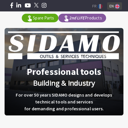
Skip
FR
EN
to
Spare Parts
2nd LIFE
Products
main
content
Type
Zone
de
de
paragraphe
texte
Professional tools
Building & Industry
For over 50 years SIDAMO designs and develops
technical tools and services
for demanding and professional users.